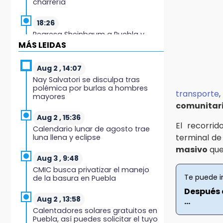
charrería
18:26
Regresa Sheinbaum a Puebla y
entrega viviendas: programa
MÁS LEIDAS
avanza 30 %
Aug 2 , 14:07
18:11
Nay Salvatori se disculpa tras
México hace historia: tricampeón
polémica por burlas a hombres
de Centroamericanos
transporte
mayores
comunitar
17:24
Aug 2 , 15:36
El Quintalero: la panadería de
El recorri
Calendario lunar de agosto trae
Izúcar que elabora pan de conejo
terminal d
luna llena y eclipse
para Santo Domingo
masivo
que
Aug 3 , 9:48
17:20
CMIC busca privatizar el manejo
Conductora se estampa contra
Te puede i
de la basura en Puebla
vivienda y mata a trabajador en
Tehuacán
Después d
Aug 2 , 13:58
...
Calentadores solares gratuitos en
17:18
Puebla, así puedes solicitar el tuyo
Advierten sanciones por