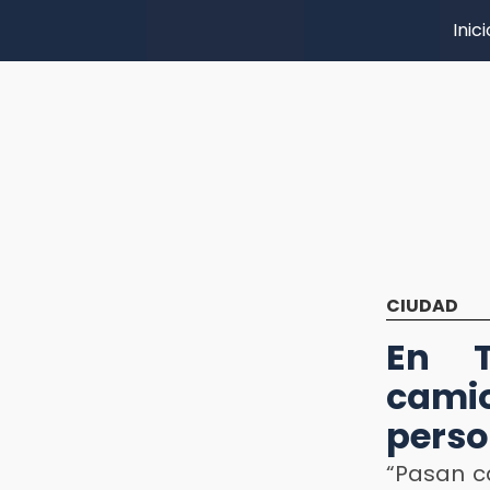
Inici
CIUDAD
En T
cami
pers
“Pasan c