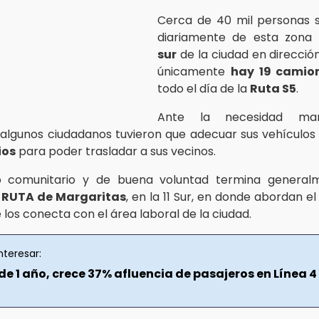
Cerca de 40 mil personas s
diariamente de esta zona
sur
de la ciudad en dirección
únicamente
hay 19 camio
todo el día de la
Ruta S5
.
Ante la necesidad man
, algunos ciudadanos tuvieron que adecuar sus vehícul
ios
para poder trasladar a sus vecinos.
do comunitario y de buena voluntad termina general
e
RUTA de Margaritas
, en la 11 Sur, en donde abordan e
 los conecta con el área laboral de la ciudad.
nteresar:
e 1 año, crece 37% afluencia de pasajeros en Línea 4