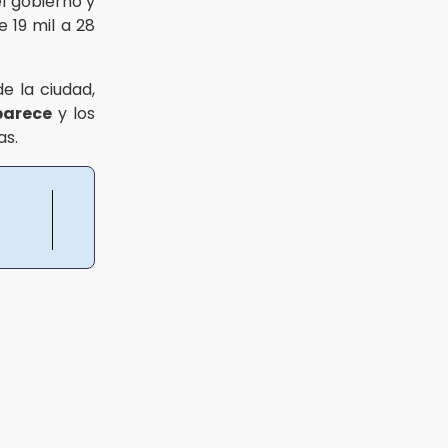
el gobierno y
 19 mil a 28
e la ciudad,
parece
y los
as.