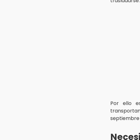
trasladarse.
Por ello e
transportan
septiembre 
Neces