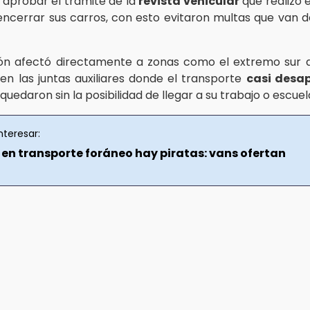
 aprobar el trámite de la
revista vehicular
que realizó 
 encerrar sus carros, con esto evitaron multas que van de
ión afectó directamente a zonas como el extremo sur d
en las juntas auxiliares donde el transporte
casi desa
uedaron sin la posibilidad de llegar a su trabajo o escuel
nteresar:
en transporte foráneo hay piratas: vans ofertan