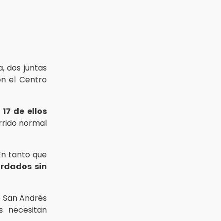
, dos juntas
on el Centro
o
17 de ellos
rrido normal
En tanto que
rdados sin
e San Andrés
s necesitan