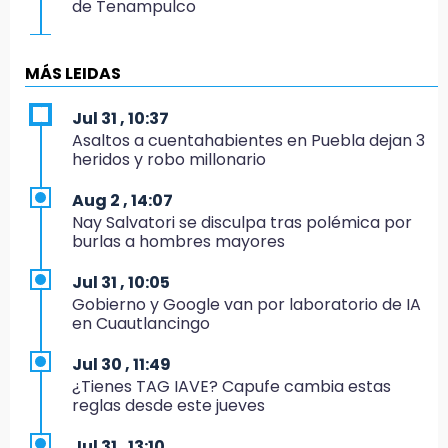
de Tenampulco
19:49
BUAP pagó 74 millones por 25 nuevos
MÁS LEIDAS
autobuses del STU
Jul 31 , 10:37
19:33
Asaltos a cuentahabientes en Puebla dejan 3
Hallan sin vida a mujer y sus dos hijos en
heridos y robo millonario
vivienda de Huauchinango
Aug 2 , 14:07
19:27
Nay Salvatori se disculpa tras polémica por
Identifican a dos hermanos asesinados cerca
burlas a hombres mayores
de la Central de Abastos de Huixcolotla
Jul 31 , 10:05
19:22
Gobierno y Google van por laboratorio de IA
Supervisa rectora Lilia Cedillo proceso de
en Cuautlancingo
inscripción del nivel superior
Jul 30 , 11:49
19:09
¿Tienes TAG IAVE? Capufe cambia estas
Checo y Cadillac, en blanco antes del parón
reglas desde este jueves
19:00
Jul 31 , 13:10