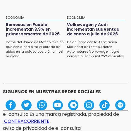
15:13
Armenta confirma apertura de siete nuevas
Casas Carmen Serdán
ECONOMÍA
ECONOMÍA
Remesas en Puebla
Volkswagen y Audi
incrementan 3.9% en
incrementan sus ventas
15:12
primer semestre de 2026
de enero a julio de 2026
Puebla vibrará con una noche de fútbol,
béisbol y basquetbol
Datos del Banco de México revelan
De acuerdo con la Asociación
que con dicha cifra el estado de
Mexicana de Distribuidores
ubicó en la octava posición a nivel
Automotores Volkswagen logró
14:54
nacional
comercializar 77 mil 252 vehículos
Padres denuncian presunto hallazgo de
droga en telesecundaria de Chicontla
SIGUENOS EN NUESTRAS REDES SOCIALES
e-consulta Es una marca registrada, propiedad de
CONTRACORRIENTE
aviso de privacidad de e-consulta