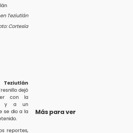
 en Teziutlán
oto: Cortesía
 Teziutlán
resnillo dejó
er con la
e y a un
Más para ver
e se dio a la
etenido.
s reportes,