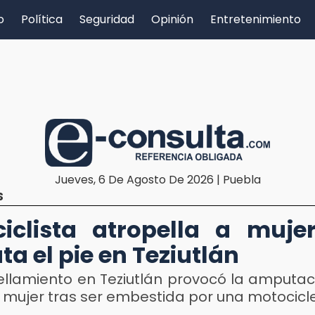
o
Política
Seguridad
Opinión
Entretenimiento
Jueves, 6 De Agosto De 2026 | Puebla
S
iclista atropella a muje
a el pie en Teziutlán
ellamiento en Teziutlán provocó la amputac
 mujer tras ser embestida por una motocicl