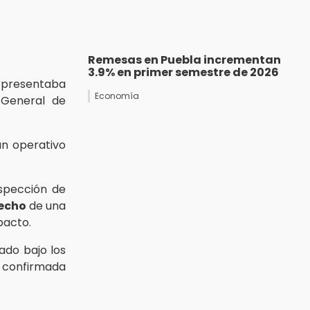
Remesas en Puebla incrementan
3.9% en primer semestre de 2026
n presentaba
Economía
 General de
un operativo
spección de
techo
de una
pacto.
ado bajo los
 confirmada