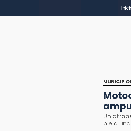
Inici
MUNICIPIO
Motoc
amput
Un atrop
pie a una