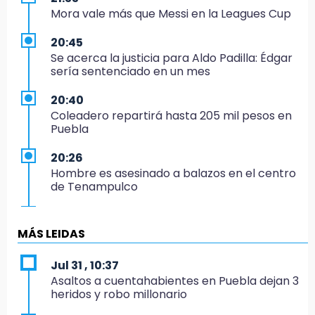
Mora vale más que Messi en la Leagues Cup
20:45
Se acerca la justicia para Aldo Padilla: Édgar
sería sentenciado en un mes
20:40
Coleadero repartirá hasta 205 mil pesos en
Puebla
20:26
Hombre es asesinado a balazos en el centro
de Tenampulco
19:49
BUAP pagó 74 millones por 25 nuevos
MÁS LEIDAS
autobuses del STU
Jul 31 , 10:37
19:33
Asaltos a cuentahabientes en Puebla dejan 3
Hallan sin vida a mujer y sus dos hijos en
heridos y robo millonario
vivienda de Huauchinango