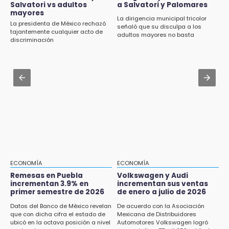
¿Estudias en una escuela militarizada? Esto
Salvatori vs adultos
a Salvatori y Palomares
debes hacer tras la orden de la SEP
mayores
15:43
La dirigencia municipal tricolor
La presidenta de México rechazó
señaló que su disculpa a los
Omar Muñoz pide responsabilidad a
Jul 30 , 14:45
tajantemente cualquier acto de
adultos mayores no basta
diputadas en sus declaraciones públicas
discriminación
Concacaf rechaza plan de la FIFA para
vender participación de sus torneos
15:22
Tehuacán: Buscan devolver 10 mil placas y
Jul 30 , 13:40
licencias retenidas durante 15 años
Artistas de Izúcar podrán solicitar apoyos de
hasta 70 mil pesos con Equiparte
15:13
Fuga de agua cumple casi un mes sin ser
atendida en San Andrés Cholula
15:13
Armenta confirma apertura de siete nuevas
Casas Carmen Serdán
ECONOMÍA
ECONOMÍA
Remesas en Puebla
Volkswagen y Audi
incrementan 3.9% en
incrementan sus ventas
15:12
primer semestre de 2026
de enero a julio de 2026
Puebla vibrará con una noche de fútbol,
béisbol y basquetbol
Datos del Banco de México revelan
De acuerdo con la Asociación
que con dicha cifra el estado de
Mexicana de Distribuidores
ubicó en la octava posición a nivel
Automotores Volkswagen logró
14:54