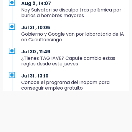
Aug 2 , 14:07
19:27
Nay Salvatori se disculpa tras polémica por
Identifican a dos hermanos asesinados cerca
burlas a hombres mayores
de la Central de Abastos de Huixcolotla
Jul 31 , 10:05
19:22
Gobierno y Google van por laboratorio de IA
Supervisa rectora Lilia Cedillo proceso de
en Cuautlancingo
inscripción del nivel superior
Jul 30 , 11:49
19:09
¿Tienes TAG IAVE? Capufe cambia estas
Checo y Cadillac, en blanco antes del parón
reglas desde este jueves
19:00
Jul 31 , 13:10
SSP pagará 63 millones por mantenimiento a
Conoce el programa del Inapam para
cámaras y luminaria del Periférico
conseguir empleo gratuito
18:14
Jul 31 , 12:59
Remesas en Puebla incrementan 3.9% en
Aprovecha las Ferias de Paz con consultas
primer semestre de 2026
médicas gratis en Puebla
18:12
Aug 1 , 14:34
Rayo provoca incendio en un pino al sur de la
Abrirán lugares en la Rosario Castellanos a