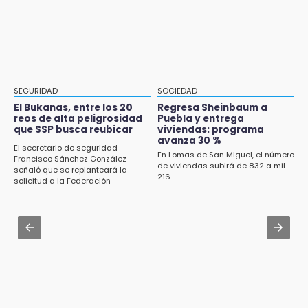
Denuncian ola de robos y falta de patrullaje
Identifican a dos víctimas de fatal volcadura
en San Baltazar Campeche
en barranco de Pantepec
10:06
Aug 2 , 15:46
¡Comienza el camino! Pericos abre la serie
Mujeres de Coapan celebran su cultura en la
ante Campeche
Carrera de la Tortilla
SEGURIDAD
SOCIEDAD
Aug 2 , 10:42
El Bukanas, entre los 20
Regresa Sheinbaum a
reos de alta peligrosidad
Puebla y entrega
Cartonería da vida a la gastronomía en
que SSP busca reubicar
viviendas: programa
desfile de mojigangas de Atlixco 2026
avanza 30 %
El secretario de seguridad
En Lomas de San Miguel, el número
Francisco Sánchez González
Aug 3 , 18:05
de viviendas subirá de 832 a mil
señaló que se replanteará la
216
Gobierno busca nuevos vuelos para
solicitud a la Federación
aeropuerto; 4 de los 12 nuevos peligran
Aug 2 , 12:04
Gas LP baja en Puebla, aprovecha el precio
esta semana