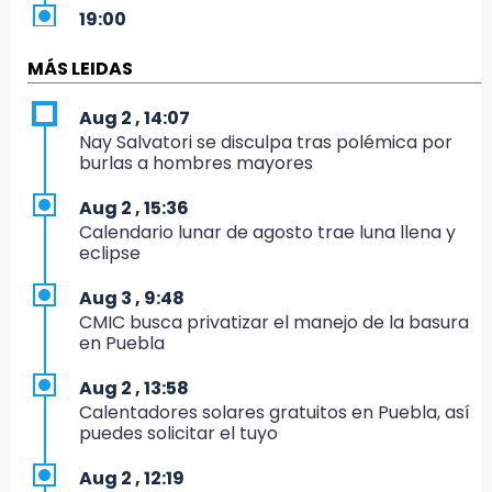
19:00
Puebla corona a sus primeros campeones
nacionales de charrería
MÁS LEIDAS
18:26
Aug 2 , 14:07
Regresa Sheinbaum a Puebla y entrega
Nay Salvatori se disculpa tras polémica por
viviendas: programa avanza 30 %
burlas a hombres mayores
18:11
Aug 2 , 15:36
México hace historia: tricampeón de
Calendario lunar de agosto trae luna llena y
Centroamericanos
eclipse
17:24
Aug 3 , 9:48
El Quintalero: la panadería de Izúcar que
CMIC busca privatizar el manejo de la basura
elabora pan de conejo para Santo Domingo
en Puebla
17:20
Aug 2 , 13:58
Conductora se estampa contra vivienda y
Calentadores solares gratuitos en Puebla, así
mata a trabajador en Tehuacán
puedes solicitar el tuyo
17:18
Aug 2 , 12:19