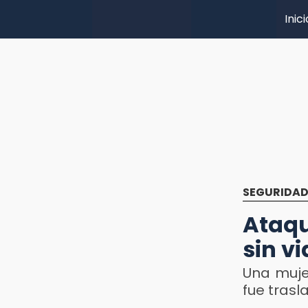
Inici
SEGURIDA
Ataq
sin v
Una muje
fue trasl