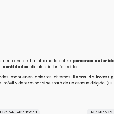
omento no se ha informado sobre
personas detenid
s
identidades
oficiales de los fallecidos.
dades mantienen abiertas diversas
líneas de investi
l móvil y determinar si se trató de un ataque dirigido. (BH
HUEYAPAN–ALPANOCAN
ENFRENTAMIEN