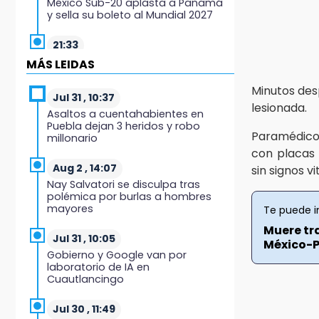
México Sub-20 aplasta a Panamá
y sella su boleto al Mundial 2027
21:33
Mora vale más que Messi en la
MÁS LEIDAS
Leagues Cup
Minutos des
Jul 31 , 10:37
20:45
lesionada.
Asaltos a cuentahabientes en
Se acerca la justicia para Aldo
Puebla dejan 3 heridos y robo
Padilla: Édgar sería sentenciado
Paramédicos
millonario
en un mes
con placas
Aug 2 , 14:07
sin signos v
20:40
Nay Salvatori se disculpa tras
Coleadero repartirá hasta 205 mil
polémica por burlas a hombres
pesos en Puebla
mayores
Te puede i
Muere tra
20:26
Jul 31 , 10:05
México-P.
Hombre es asesinado a balazos
Gobierno y Google van por
en el centro de Tenampulco
laboratorio de IA en
Cuautlancingo
19:49
BUAP pagó 74 millones por 25
Jul 30 , 11:49
nuevos autobuses del STU