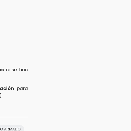
as
ni se han
gación
para
)
TO ARMADO