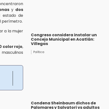
entraron
onas
y
dos
l estado de
l perímetro.
r a la mujer
Congreso considera instalar un
Concejo Municipal en Acatlán:
Villegas
0 color rojo
,
s masculinos
Política
Condena Sheinbaum dichos de
Palomares y Salvatori vs adultos