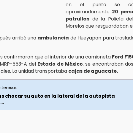
en el punto se conc
aproximadamente
20 pers
patrullas
de la Policía de
Morelos que resguardaban e
pués arribó una
ambulancia
de Hueyapan para traslada
 confirmaron que al interior de una camioneta
Ford F15
 MRP-553-A del
Estado de México
, se encontraban do
itales. La unidad transportaba
cajas de aguacate.
nteresar:
s chocar su auto en la lateral de la autopista
..