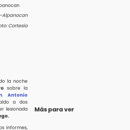
n–Alpanocan
oto: Cortesía
do la noche
ro
sobre la
n Antonio
aldo a dos
Más para ver
er lesionada
ego.
s informes,