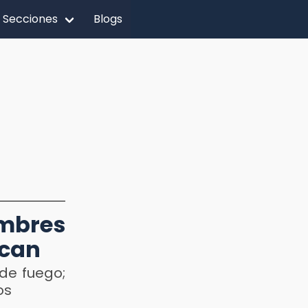
Secciones
Blogs
mbres
ocan
de fuego;
os