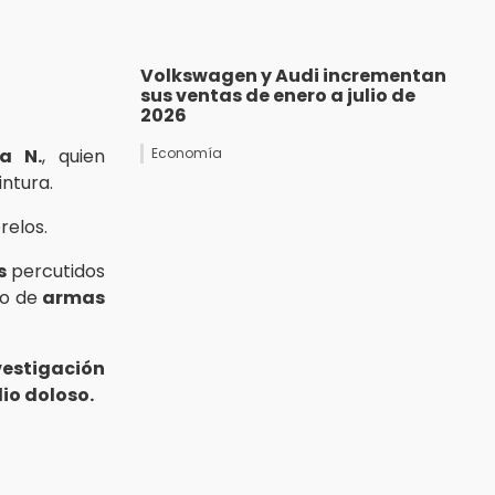
Volkswagen y Audi incrementan
sus ventas de enero a julio de
2026
a N.
, quien
Economía
intura.
relos.
s
percutidos
uso de
armas
estigación
io doloso.