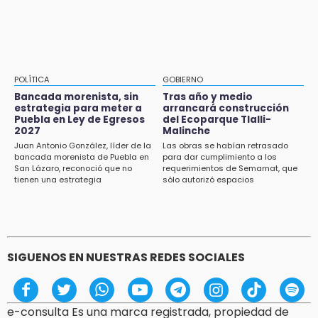
15:21
Texmelucan contará con más de 500
cámaras de videovigilancia
15:08
POLÍTICA
GOBIERNO
Huitzilan de Serdán espera hasta 30 mil
Bancada morenista, sin
Tras año y medio
visitantes en feria
estrategia para meter a
arrancará construcción
Puebla en Ley de Egresos
del Ecoparque Tlalli-
2027
Malinche
15:07
Juan Antonio González, líder de la
Las obras se habían retrasado
Rastro de Atlixco descarta clembuterol y
bancada morenista de Puebla en
para dar cumplimiento a los
alerta por mataderos clandestinos
San Lázaro, reconoció que no
requerimientos de Semarnat, que
tienen una estrategia
sólo autorizó espacios
ecoturísticos
15:03
Cholula estrena agenda cultural con siete
actividades
SIGUENOS EN NUESTRAS REDES SOCIALES
e-consulta Es una marca registrada, propiedad de