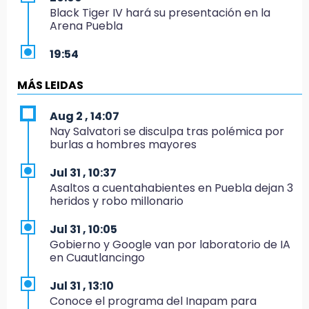
Black Tiger IV hará su presentación en la
Arena Puebla
19:54
Investigación de ASE a Tlatehui y Cuautle no
es politiquería, es por posible desfalco al
MÁS LEIDAS
erario
Aug 2 , 14:07
19:45
Nay Salvatori se disculpa tras polémica por
Estado invertirá en unidades médicas del
burlas a hombres mayores
IMSS-Bienestar y el SEDIF
Jul 31 , 10:37
19:35
Asaltos a cuentahabientes en Puebla dejan 3
De la Vega niega venta de Bravos
heridos y robo millonario
19:34
Jul 31 , 10:05
Desalojan a dos comerciantes en Valsequillo
Gobierno y Google van por laboratorio de IA
por invasión en zona de Conagua
en Cuautlancingo
19:18
Jul 31 , 13:10
Bancada morenista, sin estrategia para
Conoce el programa del Inapam para
meter a Puebla en Ley de Egresos 2027