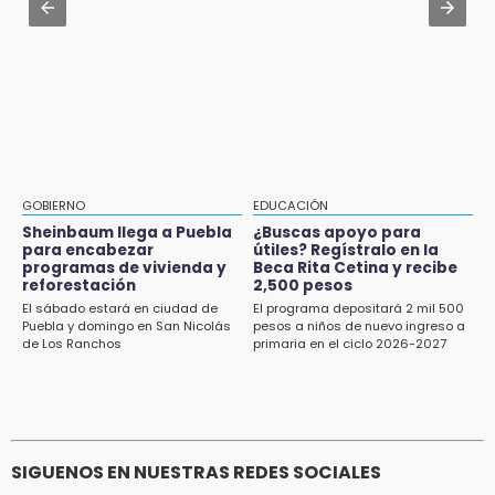
Aug 2 , 14:06
Identifican a dos víctimas de fatal volcadura
en barranco de Pantepec
GOBIERNO
EDUCACIÓN
Sheinbaum llega a Puebla
¿Buscas apoyo para
para encabezar
útiles? Regístralo en la
programas de vivienda y
Beca Rita Cetina y recibe
reforestación
2,500 pesos
El sábado estará en ciudad de
El programa depositará 2 mil 500
Puebla y domingo en San Nicolás
pesos a niños de nuevo ingreso a
de Los Ranchos
primaria en el ciclo 2026-2027
SIGUENOS EN NUESTRAS REDES SOCIALES