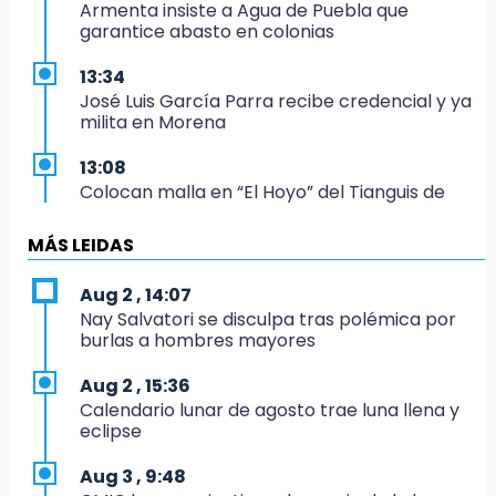
Armenta insiste a Agua de Puebla que
garantice abasto en colonias
13:34
José Luis García Parra recibe credencial y ya
milita en Morena
13:08
Colocan malla en “El Hoyo” del Tianguis de
Texmelucan por presunto mandato judicial
MÁS LEIDAS
12:02
¡México cierra con oro en natación artística!
Aug 2 , 14:07
Nay Salvatori se disculpa tras polémica por
11:24
burlas a hombres mayores
Morena suspende derechos partidistas de
Nayeli Salvatori y Graciela Palomares
Aug 2 , 15:36
Calendario lunar de agosto trae luna llena y
10:49
eclipse
Denuncian ola de robos y falta de patrullaje
en San Baltazar Campeche
Aug 3 , 9:48