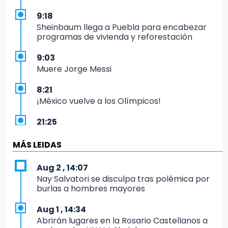
9:18
Sheinbaum llega a Puebla para encabezar
programas de vivienda y reforestación
9:03
Muere Jorge Messi
8:21
¡México vuelve a los Olímpicos!
21:25
México se queda con la plata
MÁS LEIDAS
20:35
NFL México: arranca cuenta regresiva por
Aug 2 , 14:07
boletos
Nay Salvatori se disculpa tras polémica por
burlas a hombres mayores
20:03
Sophie Cunningham, la figura que encendió la
Aug 1 , 14:34
WNBA
Abrirán lugares en la Rosario Castellanos a