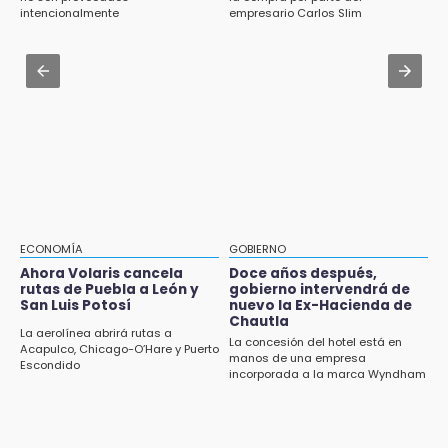
Basura da mala imagen a la feria de San
intencionalmente
empresario Carlos Slim
Salvador El Seco
Aug 1 , 11:48
Huejotzingo tiene nuevo secretario de
14:36
Seguridad Ciudadana: llega otro marino al
Inician las finales del Campeonato Nacional
cargo
Infantil, Juvenil y de Escaramuzas Puebla
2026
Aug 2 , 10:09
Regresan los arrancones a Puebla pese a
14:32
operativos de autoridades
Sheinbaum destaca reducción de inflación
anual de 3.12 % en julio
14:18
ECONOMÍA
GOBIERNO
Cañeros de Atencingo siguen sin recibir
Ahora Volaris cancela
Doce años después,
rutas de Puebla a León y
gobierno intervendrá de
pagos tras concluir la zafra
San Luis Potosí
nuevo la Ex-Hacienda de
Chautla
14:06
La aerolínea abrirá rutas a
La concesión del hotel está en
Acapulco, Chicago-O’Hare y Puerto
Piden ayuda en Chignahuapan para
manos de una empresa
Escondido
identificar a hombre hospitalizado
incorporada a la marca Wyndham
14:03
IBERO Puebla abre sus puertas con la