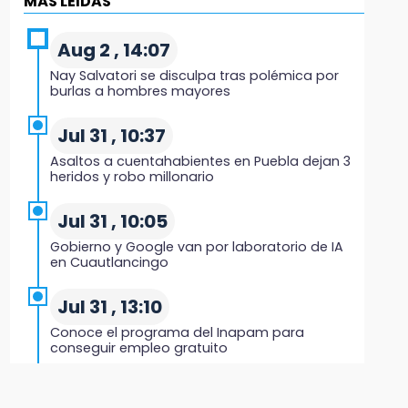
MÁS LEIDAS
8:23
Lobos Puebla cae, pero deja todo en la duela
Aug 2 , 14:07
Nay Salvatori se disculpa tras polémica por
8:07
burlas a hombres mayores
Ahora Volaris cancela rutas de Puebla a León
y San Luis Potosí
Jul 31 , 10:37
Asaltos a cuentahabientes en Puebla dejan 3
7:58
heridos y robo millonario
Portland golea al Puebla en la Leagues Cup
Jul 31 , 10:05
7:42
Gobierno y Google van por laboratorio de IA
México y Perú reanudan relaciones tras
en Cuautlancingo
salvoconducto a Betssy Chávez
Jul 31 , 13:10
21:58
Conoce el programa del Inapam para
¡México, campeón de oro!
conseguir empleo gratuito
21:26
Aug 1 , 14:34