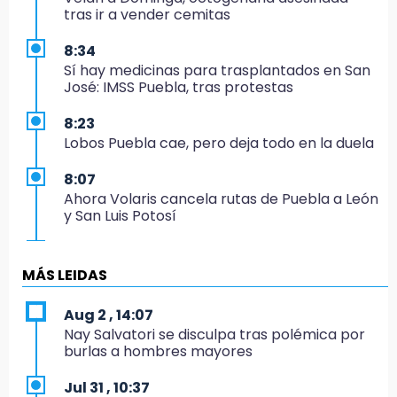
tras ir a vender cemitas
8:34
Sí hay medicinas para trasplantados en San
José: IMSS Puebla, tras protestas
8:23
Lobos Puebla cae, pero deja todo en la duela
8:07
Ahora Volaris cancela rutas de Puebla a León
y San Luis Potosí
7:58
Portland golea al Puebla en la Leagues Cup
MÁS LEIDAS
7:42
Aug 2 , 14:07
México y Perú reanudan relaciones tras
Nay Salvatori se disculpa tras polémica por
salvoconducto a Betssy Chávez
burlas a hombres mayores
21:58
Jul 31 , 10:37