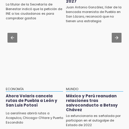
2027
17:12
La titular de la Secretaría de
Juan Antonio González, líder de la
Bienestar indicó que la petición de
Líder de bancada poblana de Morena se
Jul 31 , 13:46
bancada morenista de Puebla en
INE a los ciudadanos es para
deslinda de exdelegada Anallely López
San Lázaro, reconoció que no
Certifícate como operador de transporte en
comprobar gastos
tienen una estrategia
Icatep
16:48
Puebla lista para el Campeonato Nacional de
Jul 31 , 14:02
Béisbol Pre-Iniciación 5-6 Años 2026
Prepárate para lluvias intensas por frente
frío en Puebla
16:37
Inscríbete al programa de liderazgo juvenil
en Puebla
16:31
Tras año y medio arrancará construcción del
Ecoparque Tlalli-Malinche
ECONOMÍA
MUNDO
Ahora Volaris cancela
México y Perú reanudan
16:01
rutas de Puebla a León y
relaciones tras
Artemisa niega uso electoral del programa
San Luis Potosí
salvoconducto a Betssy
Agua para el Bienestar
Chávez
La aerolínea abrirá rutas a
La exfuncionaria es señalada por
Acapulco, Chicago-O’Hare y Puerto
participan en el autogolpe de
15:57
Escondido
Estado de 2022
Texmelucan abren convocatoria de Huertos