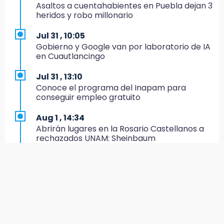
¡México, campeón de oro!
Asaltos a cuentahabientes en Puebla dejan 3
heridos y robo millonario
21:26
Mezcal y artesanías de palma frenan la
Jul 31 , 10:05
migración en Caltepec, Puebla
Gobierno y Google van por laboratorio de IA
en Cuautlancingo
21:04
Isaac del Toro seguirá con UAE hasta 2031
Jul 31 , 13:10
Conoce el programa del Inapam para
20:45
conseguir empleo gratuito
Pensé que me iban a matar: Alberto narra lo
que vivió en un secuestro exprés
Aug 1 , 14:34
Abrirán lugares en la Rosario Castellanos a
20:09
rechazados UNAM: Sheinbaum
Black Tiger IV hará su presentación en la
Arena Puebla
Aug 2 , 15:36
Calendario lunar de agosto trae luna llena y
19:54
eclipse
Investigación de ASE a Tlatehui y Cuautle no
es politiquería, es por posible desfalco al
Jul 31 , 12:59
erario
Aprovecha las Ferias de Paz con consultas
médicas gratis en Puebla