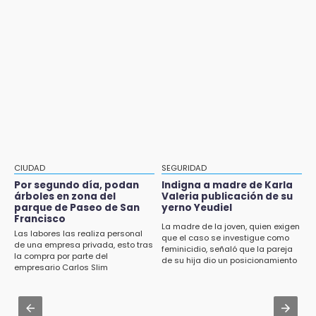
Estado de México llevará su cultura al
Jul 31 , 17:06
Festival Cervantino 2026
Abren inscripciones a Talleres Artísticos
Otoño 2026 en Puebla
13:26
Ya instalan más de 2 mil luces para fiestas
Jul 31 , 19:13
patrias en el Centro Histórico
DIF de Tlatlauquitepec interviene tras
denuncia de maltrato infantil en Analco
12:55
Aranza López, la poblana que tocó la gloria
Aug 1 , 20:23
AMIZ cerró ciclo 2026 con prácticas militares
12:49
en selva de Veracruz
Condenan en San José Miahuatlán a hombre
CIUDAD
SEGURIDAD
por portación de metanfetamina
Jul 31 , 19:05
Por segundo día, podan
Indigna a madre de Karla
árboles en zona del
Valeria publicación de su
Advierten sanciones para unidades
12:48
parque de Paseo de San
yerno Yeudiel
eléctricas en Tehuacán
Francisco
Ayuntamiento de Puebla licita compra de 30
La madre de la joven, quien exigen
Las labores las realiza personal
nuevos vehículos
que el caso se investigue como
Aug 1 , 15:59
de una empresa privada, esto tras
feminicidio, señaló que la pareja
la compra por parte del
Muere hermano del alcalde durante
de su hija dio un posicionamiento
12:08
empresario Carlos Slim
maniobras en carretera de Tlaxco
en redes
¿Buscas apoyo para útiles? Regístralo en la
Beca Rita Cetina y recibe 2,500 pesos
Aug 1 , 14:04