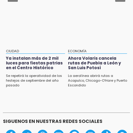
Protección Civil dictaminó seguro el mástil de
12:07
Los Voladores de Papantla en Izúcar de
Profeco clausura Cimera Gym Club, de Club
Matamoros tras 24 de julio
Alpha, en San Pedro Cholula
12:06
Toma precauciones por lluvias fuertes en
Puebla este fin de semana
11:47
CIUDAD
ECONOMÍA
¿Vas a remodelar? Infonavit te presta hasta
Ya instalan más de 2 mil
Ahora Volaris cancela
luces para fiestas patrias
rutas de Puebla a León y
71 mil pesos en 2026
en el Centro Histórico
San Luis Potosí
11:43
Se repetirá la operatividad de los
La aerolínea abrirá rutas a
festejos de septiembre del año
Acapulco, Chicago-O’Hare y Puerto
Icatep abre 6 cursos desde 600 pesos:
pasado
Escondido
checa fechas y cómo inscribirte
11:34
Choque de autobús vs tráiler en autopista
Tlaxco-Tejocotal deja 20 heridos
SIGUENOS EN NUESTRAS REDES SOCIALES