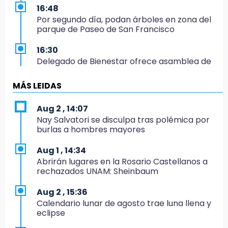
16:48
Por segundo día, podan árboles en zona del
parque de Paseo de San Francisco
16:30
Delegado de Bienestar ofrece asamblea de
Morena en oficinas de Cohuecan
MÁS LEIDAS
16:13
Cabildo de Acatlán rechaza propuesta de
Aug 2 , 14:07
nuevo secretario general de la alcaldesa
Nay Salvatori se disculpa tras polémica por
burlas a hombres mayores
16:05
Doce años después, gobierno intervendrá de
Aug 1 , 14:34
nuevo la Ex-Hacienda de Chautla
Abrirán lugares en la Rosario Castellanos a
rechazados UNAM: Sheinbaum
16:01
¡El Lobo Mexicano está de vuelta!
Aug 2 , 15:36
Calendario lunar de agosto trae luna llena y
15:49
eclipse
Indigna a madre de Karla Valeria publicación