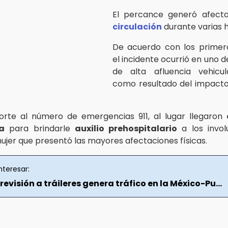
El percance generó afecta
circulación
durante varias 
De acuerdo con los primero
el incidente ocurrió en uno de
de alta afluencia vehicul
como resultado del impact
orte al número de emergencias 911, al lugar llegaron
a
para brindarle
auxilio prehospitalario
a los invol
ujer que presentó las mayores afectaciones físicas.
nteresar:
revisión a tráileres genera tráfico en la México-Pu...