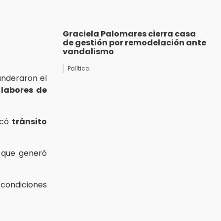
Graciela Palomares cierra casa
de gestión por remodelación ante
vandalismo
Política
anderaron el
s
labores de
ocó
tránsito
o que generó
condiciones