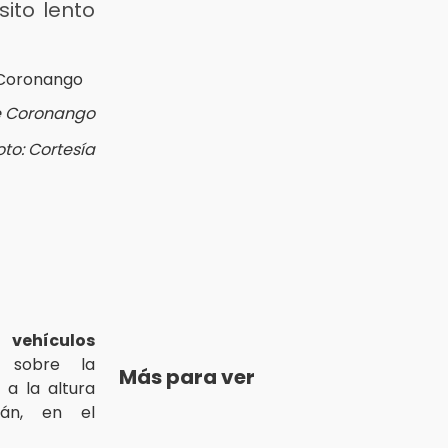
ito lento
de Coronango
oto: Cortesía
 vehículos
ó sobre la
Más para ver
, a la altura
lán, en el