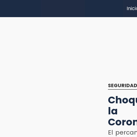
Inici
SEGURIDA
Choqu
la M
Coro
El perca