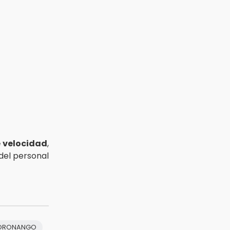
e velocidad
,
del personal
ORONANGO