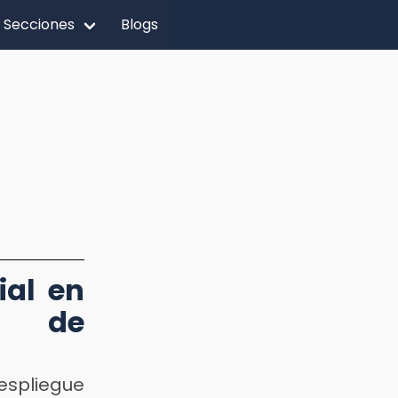
Secciones
Blogs
ial en
ra de
espliegue