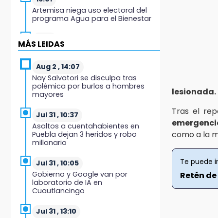
Artemisa niega uso electoral del
programa Agua para el Bienestar
15:57
MÁS LEIDAS
Texmelucan abren convocatoria
de Huertos de Traspatio para
grupos vulnerables
Aug 2 , 14:07
Nay Salvatori se disculpa tras
polémica por burlas a hombres
15:43
lesionada.
mayores
Investigan presunta reventa de
más de 100 lotes en panteón de
Tras el rep
Tehuacán
Jul 31 , 10:37
emergenci
Asaltos a cuentahabientes en
como a la m
Puebla dejan 3 heridos y robo
15:32
millonario
Roban bicicleta en menos de un
minuto en plaza de Libres
Te puede i
Jul 31 , 10:05
Gobierno y Google van por
Retén de 
15:26
laboratorio de IA en
Grupo armado asalta gasera en
Cuautlancingo
San Andrés Cholula
Jul 31 , 13:10
15:21