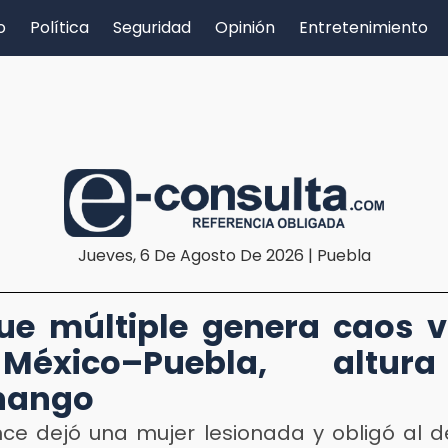
o
Política
Seguridad
Opinión
Entretenimiento
Jueves, 6 De Agosto De 2026 | Puebla
D
e múltiple genera caos v
éxico–Puebla, altu
nango
nce dejó una mujer lesionada y obligó al d