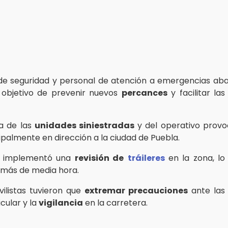
e seguridad y personal de atención a emergencias ab
l objetivo de prevenir nuevos
percances
y facilitar la
a de las
unidades siniestradas
y del operativo prov
cipalmente en dirección a la ciudad de Puebla.
e implementó una
revisión de
tráileres
en la zona, l
 más de media hora.
ilistas tuvieron que
extremar precauciones
ante las 
icular y la
vigilancia
en la carretera.