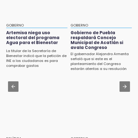
Jul 31 , 17:16
15:57
¿Se va? Real Madrid anunció que no igualaran
Texmelucan abren convocatoria de Huertos
el precio por Vinícius Jr.
de Traspatio para grupos vulnerables
GOBIERNO
GOBIERNO
Jul 31 , 13:46
Artemisa niega uso
Gobierno de Puebla
15:43
electoral del programa
respaldará Concejo
Certifícate como operador de transporte en
Agua para el Bienestar
Municipal de Acatlán si
Investigan presunta reventa de más de 100
Icatep
avala Congreso
lotes en panteón de Tehuacán
La titular de la Secretaría de
El gobernador Alejandro Armenta
Bienestar indicó que la petición de
Jul 31 , 13:35
señaló que si este es el
INE a los ciudadanos es para
15:32
planteamiento del Congreso
El mexicano Karim López firma contrato
comprobar gastos
Roban bicicleta en menos de un minuto en
estarán atentos a su resolución
multianual con Memphis Grizzlies
plaza de Libres
Jul 31 , 14:02
15:26
Prepárate para lluvias intensas por frente
Grupo armado asalta gasera en San Andrés
frío en Puebla
Cholula
15:21
Texmelucan contará con más de 500
cámaras de videovigilancia
15:08