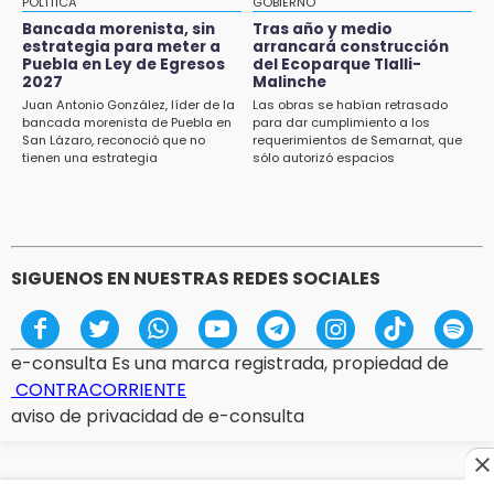
POLÍTICA
GOBIERNO
Huitzilan de Serdán espera hasta 30 mil
Bancada morenista, sin
Tras año y medio
visitantes en feria
estrategia para meter a
arrancará construcción
Puebla en Ley de Egresos
del Ecoparque Tlalli-
2027
Malinche
15:07
Juan Antonio González, líder de la
Las obras se habían retrasado
Rastro de Atlixco descarta clembuterol y
bancada morenista de Puebla en
para dar cumplimiento a los
alerta por mataderos clandestinos
San Lázaro, reconoció que no
requerimientos de Semarnat, que
tienen una estrategia
sólo autorizó espacios
ecoturísticos
15:03
Cholula estrena agenda cultural con siete
actividades
SIGUENOS EN NUESTRAS REDES SOCIALES
e-consulta Es una marca registrada, propiedad de
CONTRACORRIENTE
aviso de privacidad de e-consulta