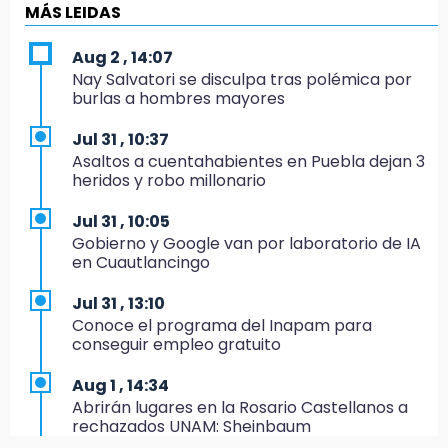
es politiquería, es por posible desfalco al
MÁS LEIDAS
erario
Aug 2 , 14:07
19:45
Nay Salvatori se disculpa tras polémica por
Estado invertirá en unidades médicas del
burlas a hombres mayores
IMSS-Bienestar y el SEDIF
Jul 31 , 10:37
19:35
Asaltos a cuentahabientes en Puebla dejan 3
De la Vega niega venta de Bravos
heridos y robo millonario
19:34
Jul 31 , 10:05
Desalojan a dos comerciantes en Valsequillo
Gobierno y Google van por laboratorio de IA
por invasión en zona de Conagua
en Cuautlancingo
19:18
Jul 31 , 13:10
Bancada morenista, sin estrategia para
Conoce el programa del Inapam para
meter a Puebla en Ley de Egresos 2027
conseguir empleo gratuito
18:54
Aug 1 , 14:34
Gobierno rehabilitará el drenaje del Hospital
Abrirán lugares en la Rosario Castellanos a
de Especialidades del Issstep
rechazados UNAM: Sheinbaum