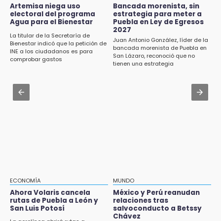
amenazar con supuesto explosivo
Jul 31 , 14:02
Artemisa niega uso
Bancada morenista, sin
electoral del programa
estrategia para meter a
Prepárate para lluvias intensas por frente
Agua para el Bienestar
Puebla en Ley de Egresos
18:43
frío en Puebla
2027
Renuncia Norman Campos, responsable de
La titular de la Secretaría de
Juan Antonio González, líder de la
Bienestar indicó que la petición de
ciclovías de Chedraui
Jul 31 , 13:35
bancada morenista de Puebla en
INE a los ciudadanos es para
San Lázaro, reconoció que no
El mexicano Karim López firma contrato
comprobar gastos
18:13
tienen una estrategia
multianual con Memphis Grizzlies
Pacientes trasplantados denuncian
desabasto de medicamentos en IMSS San
Jul 31 , 15:22
José
Luis Miguel sorprende con su regreso como
imagen de Coca-Cola
17:45
Procede obra del FAISPIAM en Zapotitlán
Salinas tras conflicto por predio
17:21
Prevalece trabajo infantil en Tehuacán,
cruceros los más reportados
ECONOMÍA
MUNDO
Ahora Volaris cancela
México y Perú reanudan
17:15
rutas de Puebla a León y
relaciones tras
Nuevo color del parque de Chalchicomula de
San Luis Potosí
salvoconducto a Betssy
Sesma causa debate en redes sociales
Chávez