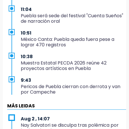
11:04
Puebla será sede del festival "Cuenta Sueños"
de narración oral
10:51
México Canta: Puebla queda fuera pese a
lograr 470 registros
10:38
Muestra Estatal PECDA 2026 reúne 42
proyectos artísticos en Puebla
9:43
Pericos de Puebla cierran con derrota y van
por Campeche
9:21
MÁS LEIDAS
Buscan a tres hombres tras violento asalto a
adulta mayor en Atlixco
Aug 2 , 14:07
Nay Salvatori se disculpa tras polémica por
8:53