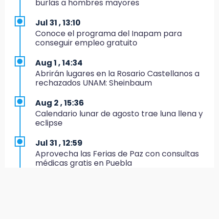
burlas a hombres mayores
Velan a Dominga, octogenaria asesinada
tras ir a vender cemitas
Jul 31 , 13:10
Conoce el programa del Inapam para
8:34
conseguir empleo gratuito
Sí hay medicinas para trasplantados en San
José: IMSS Puebla, tras protestas
Aug 1 , 14:34
Abrirán lugares en la Rosario Castellanos a
8:23
rechazados UNAM: Sheinbaum
Lobos Puebla cae, pero deja todo en la duela
Aug 2 , 15:36
8:07
Calendario lunar de agosto trae luna llena y
Ahora Volaris cancela rutas de Puebla a León
eclipse
y San Luis Potosí
Jul 31 , 12:59
7:58
Aprovecha las Ferias de Paz con consultas
Portland golea al Puebla en la Leagues Cup
médicas gratis en Puebla
7:42
Jul 31 , 14:22
México y Perú reanudan relaciones tras
Robos a cuentahabientes en Puebla, por
salvoconducto a Betssy Chávez
filtraciones desde bancos: SSP