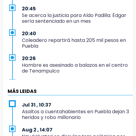
20:45
Se acerca la justicia para Aldo Padilla: Édgar
sería sentenciado en un mes
20:40
Coleadero repartirá hasta 205 mil pesos en
Puebla
20:26
Hombre es asesinado a balazos en el centro
de Tenampulco
19:49
BUAP pagó 74 millones por 25 nuevos
MÁS LEIDAS
autobuses del STU
Jul 31 , 10:37
19:33
Asaltos a cuentahabientes en Puebla dejan 3
Hallan sin vida a mujer y sus dos hijos en
heridos y robo millonario
vivienda de Huauchinango
Aug 2 , 14:07
19:27