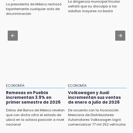
15:43
La dirigencia municipal tricolor
La presidenta de México rechazó
señaló que su disculpa a los
Omar Muñoz pide responsabilidad a
Jul 30 , 12:01
tajantemente cualquier acto de
adultos mayores no basta
diputadas en sus declaraciones públicas
discriminación
¿Estudias en una escuela militarizada? Esto
debes hacer tras la orden de la SEP
15:22
Tehuacán: Buscan devolver 10 mil placas y
Jul 30 , 13:40
licencias retenidas durante 15 años
Artistas de Izúcar podrán solicitar apoyos de
hasta 70 mil pesos con Equiparte
15:13
Fuga de agua cumple casi un mes sin ser
atendida en San Andrés Cholula
15:13
Armenta confirma apertura de siete nuevas
Casas Carmen Serdán
ECONOMÍA
ECONOMÍA
Remesas en Puebla
Volkswagen y Audi
incrementan 3.9% en
incrementan sus ventas
15:12
primer semestre de 2026
de enero a julio de 2026
Puebla vibrará con una noche de fútbol,
béisbol y basquetbol
Datos del Banco de México revelan
De acuerdo con la Asociación
que con dicha cifra el estado de
Mexicana de Distribuidores
ubicó en la octava posición a nivel
Automotores Volkswagen logró
14:54
nacional
comercializar 77 mil 252 vehículos
Padres denuncian presunto hallazgo de