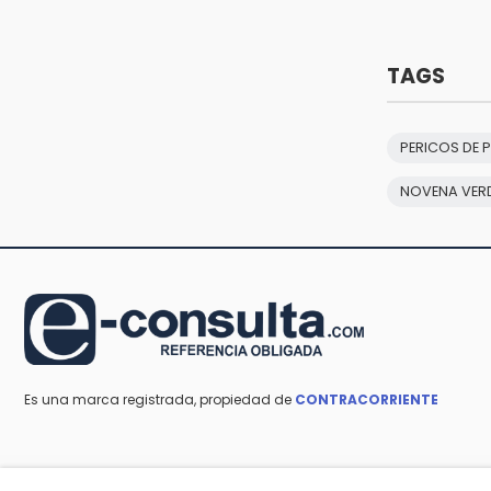
15:12
Puebla vibrará con una noche de
fútbol, béisbol y basquetbol
TAGS
14:54
Padres denuncian presunto
hallazgo de droga en
PERICOS DE 
telesecundaria de Chicontla
NOVENA VER
Es una marca registrada, propiedad de
CONTRACORRIENTE