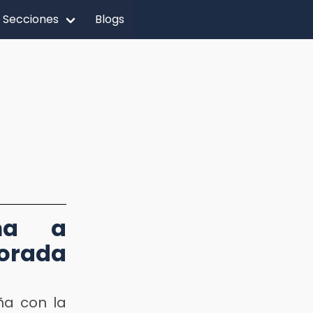
Secciones
Blogs
rma a
porada
ña con la