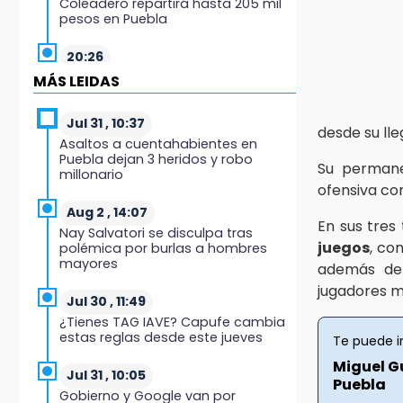
Coleadero repartirá hasta 205 mil
pesos en Puebla
20:26
Hombre es asesinado a balazos
MÁS LEIDAS
en el centro de Tenampulco
Jul 31 , 10:37
19:49
desde su ll
Asaltos a cuentahabientes en
BUAP pagó 74 millones por 25
Puebla dejan 3 heridos y robo
nuevos autobuses del STU
Su permane
millonario
ofensiva co
19:33
Aug 2 , 14:07
Hallan sin vida a mujer y sus dos
En sus tre
Nay Salvatori se disculpa tras
hijos en vivienda de Huauchinango
juegos
, co
polémica por burlas a hombres
mayores
además de
19:27
jugadores m
Identifican a dos hermanos
Jul 30 , 11:49
asesinados cerca de la Central de
¿Tienes TAG IAVE? Capufe cambia
Abastos de Huixcolotla
estas reglas desde este jueves
Te puede i
Miguel G
19:22
Jul 31 , 10:05
Puebla
Supervisa rectora Lilia Cedillo
Gobierno y Google van por
proceso de inscripción del nivel