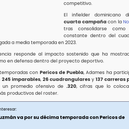
competitivo.
El infielder dominicano d
cuarta campaña
con la
No
tras consolidarse como
constante dentro del cua
egada a media temporada en 2023.
ncia responde al impacto sostenido que ha mostra
mo en defensa dentro del proyecto deportivo.
s temporadas con
Pericos de Puebla
, Adames ha partic
n
245 imparables
,
26 cuadrangulares
y
137 carreras
 un promedio ofensivo de
.320
, cifras que lo coloc
ás productivos del roster.
nteresar:
uzmán va por su décima temporada con Pericos de