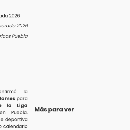
mporada 2026
ericos Puebla
firmó la
Adames
para
e la Liga
Más para ver
en Puebla,
se deportiva
o calendario