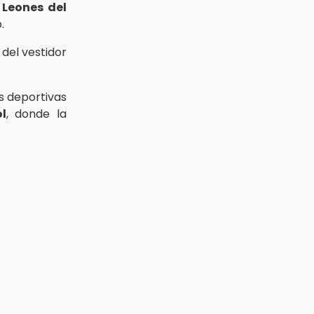
s
Leones del
.
 del vestidor
s deportivas
l
, donde la