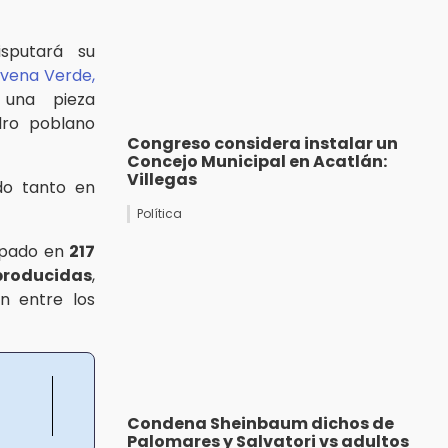
isputará su
vena Verde,
 una pieza
dro poblano
Congreso considera instalar un
Concejo Municipal en Acatlán:
Villegas
do tanto en
Política
ipado en
217
 producidas
,
an entre los
Condena Sheinbaum dichos de
Palomares y Salvatori vs adultos