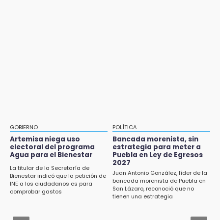
17:21
Prevalece trabajo infantil en Tehuacán,
Jul 31 , 15:16
cruceros los más reportados
Diputadas pelean coordinación morenista en
Cholula
17:15
Nuevo color del parque de Chalchicomula de
Jul 31 , 17:16
Sesma causa debate en redes sociales
¿Se va? Real Madrid anunció que no igualaran
el precio por Vinícius Jr.
17:12
Líder de bancada poblana de Morena se
Aug 3 , 9:48
deslinda de exdelegada Anallely López
CMIC busca privatizar el manejo de la basura
en Puebla
16:48
GOBIERNO
POLÍTICA
Puebla lista para el Campeonato Nacional de
Jul 31 , 16:31
Artemisa niega uso
Bancada morenista, sin
Béisbol Pre-Iniciación 5-6 Años 2026
electoral del programa
estrategia para meter a
Armenta pide denunciar abusos en
Agua para el Bienestar
Puebla en Ley de Egresos
Academia Militarizada Ignacio Zaragoza
2027
16:37
La titular de la Secretaría de
Juan Antonio González, líder de la
Bienestar indicó que la petición de
Inscríbete al programa de liderazgo juvenil
Jul 31 , 13:46
bancada morenista de Puebla en
INE a los ciudadanos es para
en Puebla
San Lázaro, reconoció que no
Certifícate como operador de transporte en
comprobar gastos
tienen una estrategia
Icatep
16:31
Tras año y medio arrancará construcción del