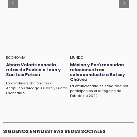
Jul 31 , 14:02
Ecoparque Tlalli-Malinche
Prepárate para lluvias intensas por frente
frío en Puebla
16:01
Artemisa niega uso electoral del programa
Agua para el Bienestar
15:57
Texmelucan abren convocatoria de Huertos
de Traspatio para grupos vulnerables
ECONOMÍA
MUNDO
Ahora Volaris cancela
México y Perú reanudan
15:43
rutas de Puebla a León y
relaciones tras
Investigan presunta reventa de más de 100
San Luis Potosí
salvoconducto a Betssy
lotes en panteón de Tehuacán
Chávez
La aerolínea abrirá rutas a
La exfuncionaria es señalada por
Acapulco, Chicago-O’Hare y Puerto
participan en el autogolpe de
15:32
Escondido
Estado de 2022
Roban bicicleta en menos de un minuto en
plaza de Libres
SIGUENOS EN NUESTRAS REDES SOCIALES