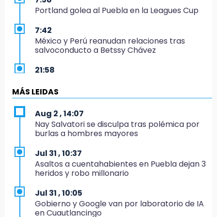
Portland golea al Puebla en la Leagues Cup
7:42
México y Perú reanudan relaciones tras
salvoconducto a Betssy Chávez
21:58
¡México, campeón de oro!
MÁS LEIDAS
21:26
Mezcal y artesanías de palma frenan la
Aug 2 , 14:07
migración en Caltepec, Puebla
Nay Salvatori se disculpa tras polémica por
burlas a hombres mayores
21:04
Isaac del Toro seguirá con UAE hasta 2031
Jul 31 , 10:37
Asaltos a cuentahabientes en Puebla dejan 3
20:45
heridos y robo millonario
Pensé que me iban a matar: Alberto narra lo
que vivió en un secuestro exprés
Jul 31 , 10:05
Gobierno y Google van por laboratorio de IA
20:09
en Cuautlancingo