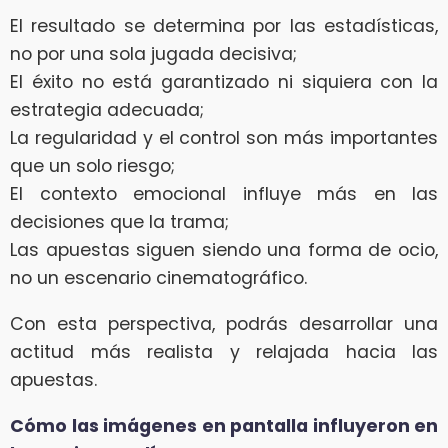
El resultado se determina por las estadísticas,
no por una sola jugada decisiva;
El éxito no está garantizado ni siquiera con la
estrategia adecuada;
La regularidad y el control son más importantes
que un solo riesgo;
El contexto emocional influye más en las
decisiones que la trama;
Las apuestas siguen siendo una forma de ocio,
no un escenario cinematográfico.
Con esta perspectiva, podrás desarrollar una
actitud más realista y relajada hacia las
apuestas.
Cómo las imágenes en pantalla influyeron en