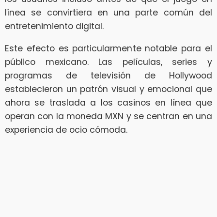
línea se convirtiera en una parte común del
entretenimiento digital.
Este efecto es particularmente notable para el
público mexicano. Las películas, series y
programas de televisión de Hollywood
establecieron un patrón visual y emocional que
ahora se traslada a los casinos en línea que
operan con la moneda MXN y se centran en una
experiencia de ocio cómoda.