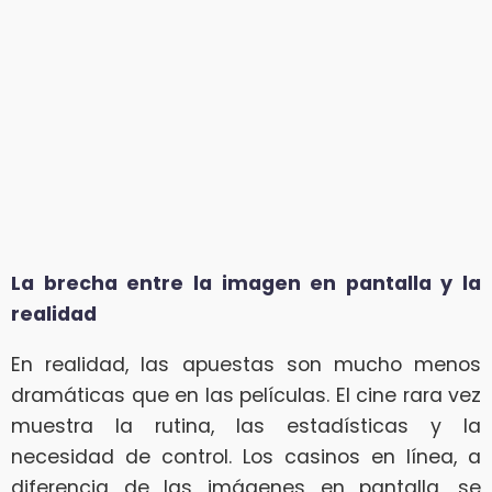
La brecha entre la imagen en pantalla y la
realidad
En realidad, las apuestas son mucho menos
dramáticas que en las películas. El cine rara vez
muestra la rutina, las estadísticas y la
necesidad de control. Los casinos en línea, a
diferencia de las imágenes en pantalla, se