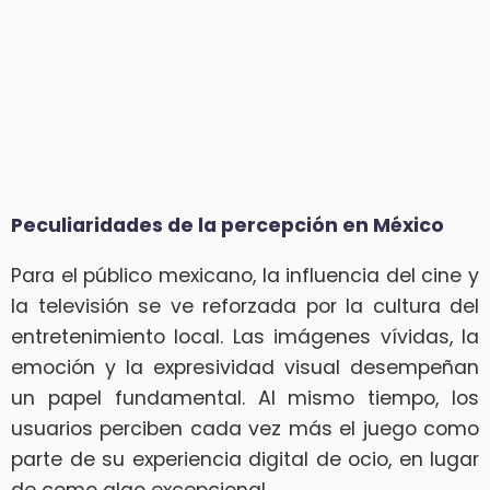
Peculiaridades de la percepción en México
Para el público mexicano, la influencia del cine y
la televisión se ve reforzada por la cultura del
entretenimiento local. Las imágenes vívidas, la
emoción y la expresividad visual desempeñan
un papel fundamental. Al mismo tiempo, los
usuarios perciben cada vez más el juego como
parte de su experiencia digital de ocio, en lugar