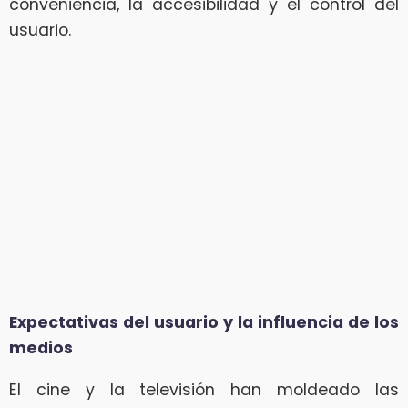
conveniencia, la accesibilidad y el control del
usuario.
Expectativas del usuario y la influencia de los
medios
El cine y la televisión han moldeado las