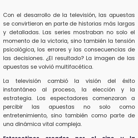
Con el desarrollo de la televisión, las apuestas
se convirtieron en parte de historias más largas
y detalladas. Las series mostraban no solo el
momento de la victoria, sino también la tensión
psicológica, los errores y las consecuencias de
las decisiones. ¿El resultado? La imagen de las
apuestas se volvió multifacética.
La televisión cambió la visión del éxito
instantáneo al proceso, la elección y la
estrategia. Los espectadores comenzaron a
percibir las apuestas no solo como
entretenimiento, sino también como parte de
una dinámica vital compleja.