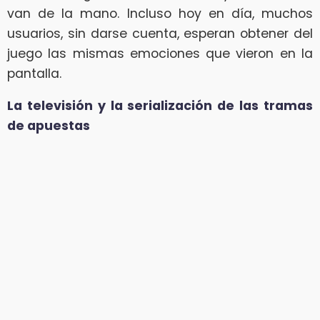
van de la mano. Incluso hoy en día, muchos
usuarios, sin darse cuenta, esperan obtener del
juego las mismas emociones que vieron en la
pantalla.
La televisión y la serialización de las tramas
de apuestas