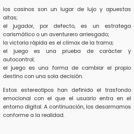
los casinos son un lugar de lujo y apuestas
altas;
el jugador, por defecto, es un estratega
carismático o un aventurero arriesgado;
la victoria rápida es el clímax de la trama;
el juego es una prueba de carácter y
autocontrol;
el juego es una forma de cambiar el propio
destino con una sola decisión.
Estos estereotipos han definido el trasfondo
emocional con el que el usuario entra en el
entorno digital. A continuación, los desarmamos
conforme a la realidad.