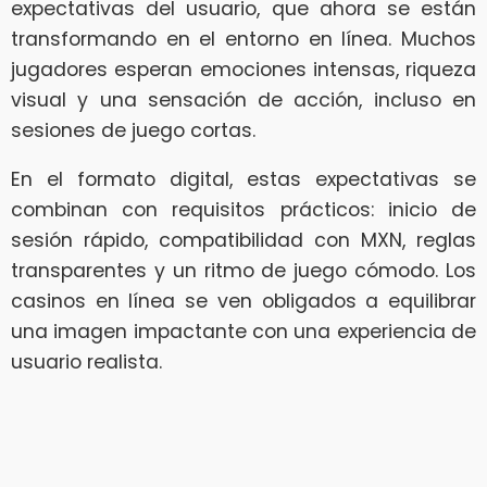
expectativas del usuario, que ahora se están
transformando en el entorno en línea. Muchos
jugadores esperan emociones intensas, riqueza
visual y una sensación de acción, incluso en
sesiones de juego cortas.
En el formato digital, estas expectativas se
combinan con requisitos prácticos: inicio de
sesión rápido, compatibilidad con MXN, reglas
transparentes y un ritmo de juego cómodo. Los
casinos en línea se ven obligados a equilibrar
una imagen impactante con una experiencia de
usuario realista.