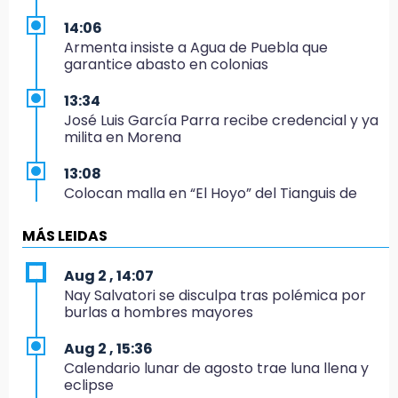
14:06
Armenta insiste a Agua de Puebla que
garantice abasto en colonias
13:34
José Luis García Parra recibe credencial y ya
milita en Morena
13:08
Colocan malla en “El Hoyo” del Tianguis de
Texmelucan por presunto mandato judicial
MÁS LEIDAS
12:02
¡México cierra con oro en natación artística!
Aug 2 , 14:07
Nay Salvatori se disculpa tras polémica por
11:24
burlas a hombres mayores
Morena suspende derechos partidistas de
Nayeli Salvatori y Graciela Palomares
Aug 2 , 15:36
Calendario lunar de agosto trae luna llena y
10:49
eclipse
Denuncian ola de robos y falta de patrullaje