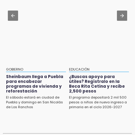
Delegado de Bienestar ofrece asamblea de
Caen aserraderos ilegales en Chignahuapan
Morena en oficinas de Cohuecan
y Aquixtla; decomisan 330 m³ de madera
16:13
Aug 2 , 10:42
Cabildo de Acatlán rechaza propuesta de
Cartonería da vida a la gastronomía en
nuevo secretario general de la alcaldesa
desfile de mojigangas de Atlixco 2026
16:05
Doce años después, gobierno intervendrá de
nuevo la Ex-Hacienda de Chautla
16:01
GOBIERNO
EDUCACIÓN
¡El Lobo Mexicano está de vuelta!
Sheinbaum llega a Puebla
¿Buscas apoyo para
para encabezar
útiles? Regístralo en la
programas de vivienda y
Beca Rita Cetina y recibe
15:49
reforestación
2,500 pesos
Indigna a madre de Karla Valeria publicación
El sábado estará en ciudad de
El programa depositará 2 mil 500
de su yerno Yeudiel
Puebla y domingo en San Nicolás
pesos a niños de nuevo ingreso a
de Los Ranchos
primaria en el ciclo 2026-2027