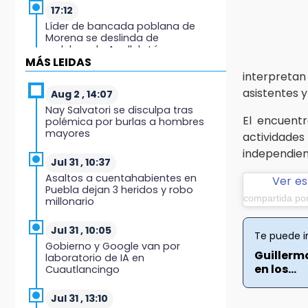
17:12
Líder de bancada poblana de
Morena se deslinda de
exdelegada Anallely López
MÁS LEIDAS
interpret
16:48
asistentes 
Puebla lista para el Campeonato
Aug 2 , 14:07
Nacional de Béisbol Pre-Iniciación
Nay Salvatori se disculpa tras
5-6 Años 2026
El encuentr
polémica por burlas a hombres
mayores
actividades
16:37
independient
Inscríbete al programa de
Jul 31 , 10:37
liderazgo juvenil en Puebla
Asaltos a cuentahabientes en
Ver es
Puebla dejan 3 heridos y robo
compartida po
millonario
16:31
Tras año y medio arrancará
construcción del Ecoparque Tlalli-
Jul 31 , 10:05
Te puede i
Malinche
Gobierno y Google van por
Guillerm
laboratorio de IA en
en los...
Cuautlancingo
16:01
Artemisa niega uso electoral del
programa Agua para el Bienestar
Jul 31 , 13:10