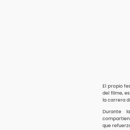
diputados a actuar con justicia e
imparcialidad
14:21
SICT descarta ampliación de la
carretera Izúcar de Matamoros-
Amayuca en 2026
13:43
Detienen a tres saqueadores en la
zona arqueológica de Los Teteles
El propio fe
del filme, 
la carrera d
Durante l
compartiend
que refuerz