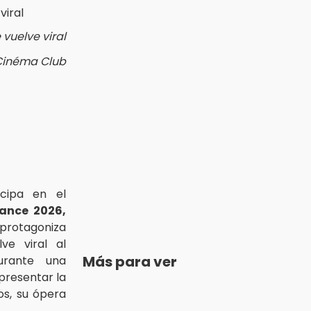
 vuelve viral
 Cinéma Club
icipa en el
dance 2026,
 protagoniza
e viral al
Más para ver
urante una
presentar la
os, su ópera