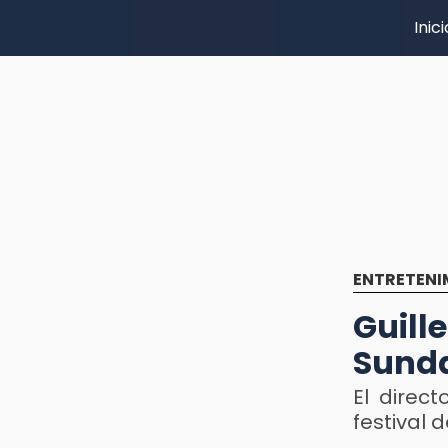
Inici
ENTRETENI
Guill
Sunda
El direc
festival d