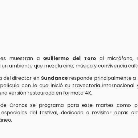
nes muestran a
Guillermo del Toro
al micrófono,
n un ambiente que mezcla cine, música y convivencia cultu
a del director en
Sundance
responde principalmente a l
película con la que inició su trayectoria internacional
una versión restaurada en formato 4K.
n de Cronos se programa para este martes como pa
 especiales del festival, dedicado a revisitar obras cl
áneo.