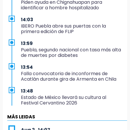
Piden ayuda en Chignahuapan para
identificar a hombre hospitalizado
14:03
IBERO Puebla abre sus puertas con la
primera edición de FLIP
13:59
Puebla, segundo nacional con tasa más alta
de muertes por diabetes
13:54
Falla convocatoria de inconformes de
Acatlán durante gira de Armenta en Chila
13:48
Estado de México llevará su cultura al
Festival Cervantino 2026
13:26
MÁS LEIDAS
Ya instalan más de 2 mil luces para fiestas
patrias en el Centro Histórico
Aug 2 , 14:07