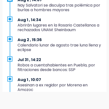
Nay Salvatori se disculpa tras polémica por
12:55
burlas a hombres mayores
Aranza López, la poblana que tocó la gloria
Aug 1 , 14:34
12:49
Abrirán lugares en la Rosario Castellanos a
Condenan en San José Miahuatlán a hombre
rechazados UNAM: Sheinbaum
por portación de metanfetamina
Aug 2 , 15:36
12:48
Calendario lunar de agosto trae luna llena y
Ayuntamiento de Puebla licita compra de 30
eclipse
nuevos vehículos
Jul 31 , 14:22
12:08
Robos a cuentahabientes en Puebla, por
¿Buscas apoyo para útiles? Regístralo en la
filtraciones desde bancos: SSP
Beca Rita Cetina y recibe 2,500 pesos
Aug 1 , 10:07
12:07
Asesinan a ex regidor por Morena en
Profeco clausura Cimera Gym Club, de Club
Amozoc
Alpha, en San Pedro Cholula
Aug 1 , 13:13
12:06
Feria de Teziutlán 2026: inicia con 16 días de
Toma precauciones por lluvias fuertes en