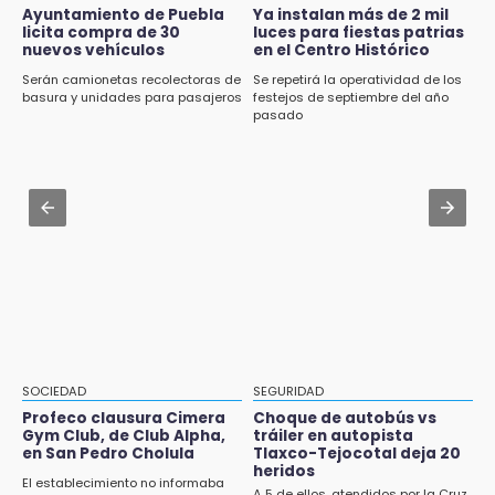
Velan a Dominga, octogenaria asesinada
Cuauhtémoc
Ayuntamiento de Puebla
Ya instalan más de 2 mil
tras ir a vender cemitas
licita compra de 30
luces para fiestas patrias
nuevos vehículos
en el Centro Histórico
Aug 2 , 12:19
8:34
¿Eres emprendedora? Solicita hasta 20 mil
Serán camionetas recolectoras de
Se repetirá la operatividad de los
Sí hay medicinas para trasplantados en San
pesos este agosto en Puebla
basura y unidades para pasajeros
festejos de septiembre del año
José: IMSS Puebla, tras protestas
pasado
Aug 1 , 16:10
8:23
Puebla, séptimo del país con más clínicas y
Lobos Puebla cae, pero deja todo en la duela
hospitales privados
8:07
Aug 1 , 11:17
Ahora Volaris cancela rutas de Puebla a León
Buscan a Antonio Méndez tras hallar sin vida
y San Luis Potosí
a su hijastro en Atzitzihuacan
7:58
Portland golea al Puebla en la Leagues Cup
7:42
SOCIEDAD
SEGURIDAD
México y Perú reanudan relaciones tras
Profeco clausura Cimera
Choque de autobús vs
salvoconducto a Betssy Chávez
Gym Club, de Club Alpha,
tráiler en autopista
en San Pedro Cholula
Tlaxco-Tejocotal deja 20
heridos
21:58
El establecimiento no informaba
A 5 de ellos, atendidos por la Cruz