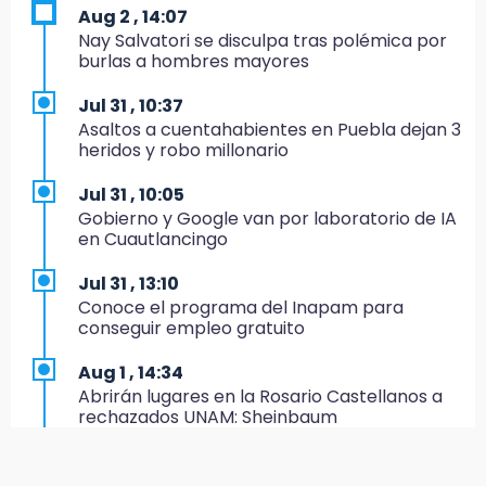
transporte público en 6 años
Aug 2 , 14:07
Nay Salvatori se disculpa tras polémica por
11:24
burlas a hombres mayores
Soles no bajará la guardia tras vencer a
Lobos
Jul 31 , 10:37
Asaltos a cuentahabientes en Puebla dejan 3
11:21
heridos y robo millonario
Clausuran 51 locales abandonados del
Mercado Municipal de Huauchinango
Jul 31 , 10:05
Gobierno y Google van por laboratorio de IA
11:03
en Cuautlancingo
Ataque a balazos contra vivienda alarma a
vecinos de Izúcar de Matamoros
Jul 31 , 13:10
Conoce el programa del Inapam para
10:41
conseguir empleo gratuito
Sequía y robo de elotes agravan crisis de
productores en Valle de Serdán
Aug 1 , 14:34
Abrirán lugares en la Rosario Castellanos a
10:15
rechazados UNAM: Sheinbaum
Volaris ofertará vuelos a Chicago, Acapulco y
Puerto Escondido desde Puebla
Jul 31 , 12:59
Aprovecha las Ferias de Paz con consultas