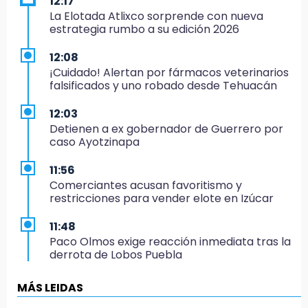
12:17
La Elotada Atlixco sorprende con nueva
estrategia rumbo a su edición 2026
12:08
¡Cuidado! Alertan por fármacos veterinarios
falsificados y uno robado desde Tehuacán
12:03
Detienen a ex gobernador de Guerrero por
caso Ayotzinapa
11:56
Comerciantes acusan favoritismo y
restricciones para vender elote en Izúcar
11:48
Paco Olmos exige reacción inmediata tras la
derrota de Lobos Puebla
11:31
MÁS LEIDAS
Aumentan 400 % denuncias por robo en