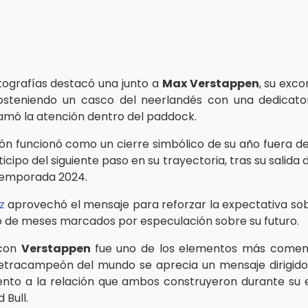
otografías destacó una junto a
Max Verstappen
, su exc
sosteniendo un casco del neerlandés con una dedicator
lamó la atención dentro del paddock.
ón funcionó como un cierre simbólico de su año fuera de 
cipo del siguiente paso en su trayectoria, tras su salida d
 temporada 2024.
ez
aprovechó el mensaje para reforzar la expectativa so
o de meses marcados por especulación sobre su futuro.
 con
Verstappen
fue uno de los elementos más coment
etracampeón del mundo se aprecia un mensaje dirigido
ento a la relación que ambos construyeron durante su
 Bull.