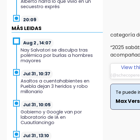
Alberto narra lo que vivió en un
secuestro exprés
20:09
Black Tiger IV hará su
MÁS LEIDAS
presentación en la Arena Puebla
categoría d
Aug 2 , 14:07
19:54
“2025 sabáti
Nay Salvatori se disculpa tras
Investigación de ASE a Tlatehui y
acompañado 
polémica por burlas a hombres
Cuautle no es politiquería, es por
mayores
posible desfalco al erario
View th
Jul 31 , 10:37
(@schecopere
19:45
Asaltos a cuentahabientes en
Estado invertirá en unidades
Puebla dejan 3 heridos y robo
médicas del IMSS-Bienestar y el
millonario
Te puede i
SEDIF
Max Vers
Jul 31 , 10:05
19:35
Gobierno y Google van por
De la Vega niega venta de Bravos
laboratorio de IA en
Cuautlancingo
19:34
Desalojan a dos comerciantes en
Jul 31 , 13:10
Valsequillo por invasión en zona