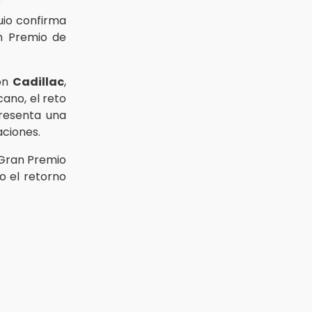
uio confirma
n Premio de
con
Cadillac
,
ano, el reto
presenta una
aciones.
 Gran Premio
 el retorno