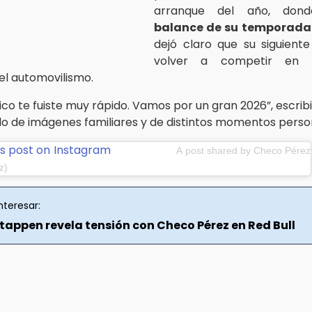
arranque del año, don
balance de su temporada
dejó claro que su siguiente
volver a competir en 
el automovilismo.
co te fuiste muy rápido. Vamos por un gran 2026”, escribi
de imágenes familiares y de distintos momentos perso
is post on Instagram
A post shared by Checo Pérez
z)
nteresar:
tappen revela tensión con Checo Pérez en Red Bull