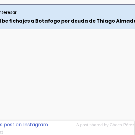
nteresar:
híbe fichajes a Botafogo por deuda de Thiago Almad
is post on Instagram
A post shared by Checo Pérez
z)