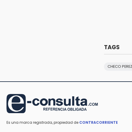
30 mil visitantes en feria
15:07
Rastro de Atlixco descarta
clembuterol y alerta por
mataderos clandestinos
15:03
TAGS
Cholula estrena agenda cultural
con siete actividades
CHECO PERE
Es una marca registrada, propiedad de
CONTRACORRIENTE