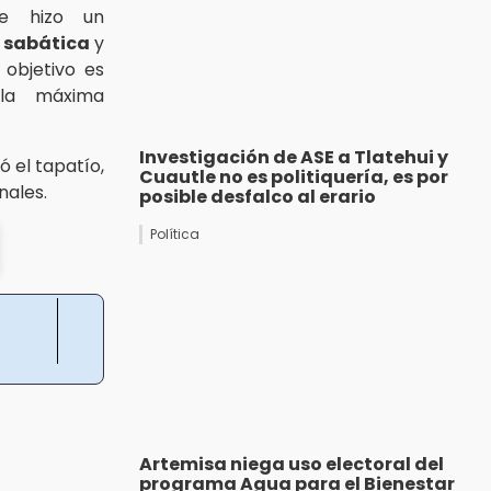
de hizo un
 sabática
y
 objetivo es
la máxima
Investigación de ASE a Tlatehui y
ó el tapatío,
Cuautle no es politiquería, es por
nales.
posible desfalco al erario
Política
Artemisa niega uso electoral del
programa Agua para el Bienestar