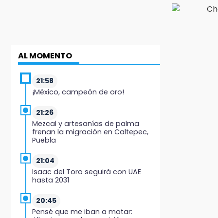
AL MOMENTO
21:58
¡México, campeón de oro!
21:26
Mezcal y artesanías de palma
frenan la migración en Caltepec,
Puebla
21:04
Isaac del Toro seguirá con UAE
hasta 2031
20:45
Pensé que me iban a matar: