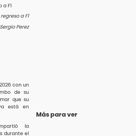
regreso a F1
Sergio Perez
l 2026 con un
umbo de su
irmar que su
ya está en
Más para ver
mpartió la
s durante el