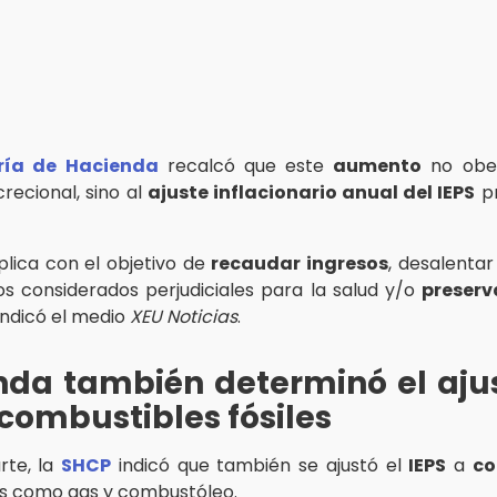
ría de Hacienda
recalcó que este
aumento
no obe
crecional, sino al
ajuste inflacionario anual del IEPS
pr
lica con el objetivo de
recaudar ingresos
, desalenta
s considerados perjudiciales para la salud y/o
preserv
 indicó el medio
XEU Noticias
.
nda también determinó el ajus
 combustibles fósiles
rte, la
SHCP
indicó que también se ajustó el
IEPS
a
co
les como gas y combustóleo.