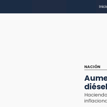
Inici
NACIÓN
Aume
diése
Haciend
inflacion