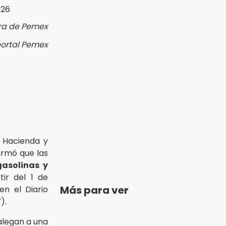
ra de Pemex
portal Pemex
e Hacienda y
irmó que las
gasolinas y
ir del 1 de
Más para ver
en el Diario
F
).
alegan a una