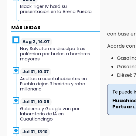
Black Tiger IV hará su
presentación en la Arena Puebla
19:54
MÁS LEIDAS
Investigación de ASE a Tlatehui y
con base en
Cuautle no es politiquería, es por
posible desfalco al erario
Aug 2 , 14:07
Acorde con 
Nay Salvatori se disculpa tras
polémica por burlas a hombres
19:45
Gasolin
mayores
Estado invertirá en unidades
Gasolin
médicas del IMSS-Bienestar y el
SEDIF
Jul 31 , 10:37
Diésel: 
Asaltos a cuentahabientes en
Puebla dejan 3 heridos y robo
19:35
millonario
De la Vega niega venta de Bravos
Te puede i
Huachico
Jul 31 , 10:05
19:34
Portuari..
Gobierno y Google van por
Desalojan a dos comerciantes en
laboratorio de IA en
Valsequillo por invasión en zona
Cuautlancingo
de Conagua
Jul 31 , 13:10
19:18