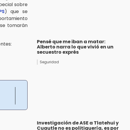
pecial sobre
PS
) que se
portamiento
 se tomarán
Pensé que me iban a matar:
entes:
Alberto narra lo que vivió en un
secuestro exprés
Seguridad
Investigación de ASE a Tlatehui y
Cuautle no es politiquería, es por