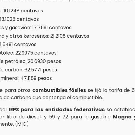
: 10.1248 centavos
 13.1025 centavos
as y gasavión: 17.7591 centavos
na y otros kerosenos: 21.2108 centavos
21.5491 centavos
óleo: 22.9975 centavos
e petróleo: 26.6930 pesos
e carbón: 62.5771 pesos
mineral: 47.1189 pesos
ue para otros
combustibles fósiles
se fijó la tarifa de 
a de carbono que contenga el combustible.
 del
IEPS para las entidades federativas
se establec
r litro de diésel, y 59 y 72 para la gasolina
Magna 
mente. (MIG)