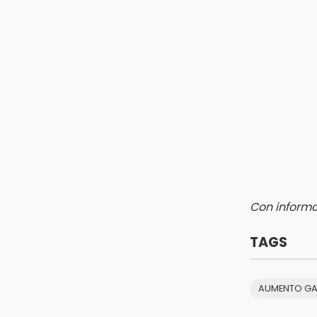
Rastro de Atlixco descarta
clembuterol y alerta por
mataderos clandestinos
15:03
Cholula estrena agenda cultural
con siete actividades
15:01
Gobierno de Puebla respaldará
Concejo Municipal de Acatlán si
avala Congreso
Con informa
TAGS
AUMENTO GA