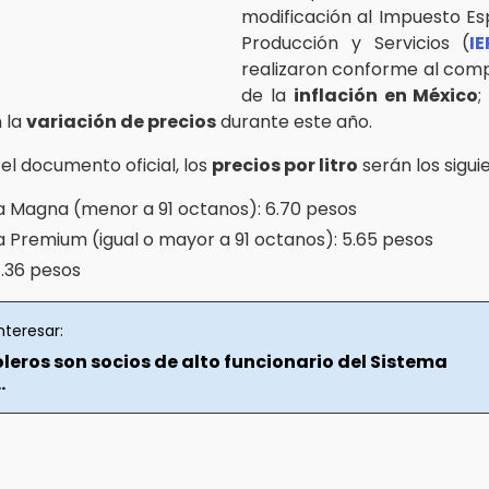
modificación al Impuesto Es
Producción y Servicios (
IE
realizaron conforme al com
de la
inflación en México
;
 la
variación de precios
durante este año.
el documento oficial, los
precios por litro
serán los sigui
a Magna (menor a 91 octanos): 6.70 pesos
a Premium (igual o mayor a 91 octanos): 5.65 pesos
7.36 pesos
nteresar:
leros son socios de alto funcionario del Sistema
.