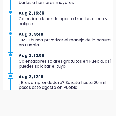
burlas a hombres mayores
Profeco suspende Cimera Gym Club en
Cholula tras detectar cinco irregularidades
Aug 2 , 15:36
Calendario lunar de agosto trae luna llena y
16:51
eclipse
Recuperan espacios deportivos en La
Libertad
Aug 3 , 9:48
CMIC busca privatizar el manejo de la basura
16:45
en Puebla
Sheinbaum entrega tarjetas de Pensión
Mujeres Bienestar en Naucalpan
Aug 2 , 13:58
Calentadores solares gratuitos en Puebla, así
14:45
puedes solicitar el tuyo
Ejecutan a dos hombres dentro de un
domicilio en Tlalancaleca, cerca de la
Aug 2 , 12:19
México-Puebla
¿Eres emprendedora? Solicita hasta 20 mil
pesos este agosto en Puebla
14:25
Más de 100 entrenadores buscan
Aug 2 , 12:34
certificación
Alumnos de la AMIZ Puebla son forzados a
reproducir violencias: activista
14:06