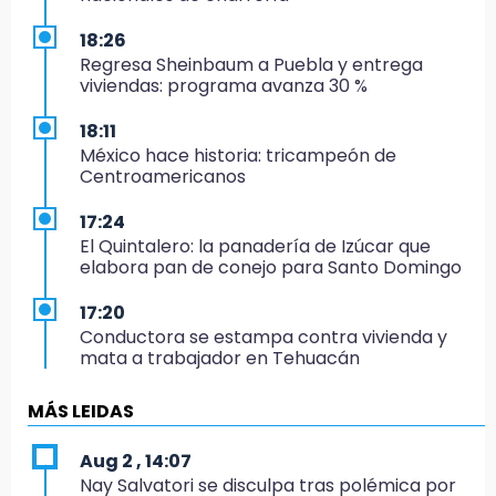
18:26
Regresa Sheinbaum a Puebla y entrega
viviendas: programa avanza 30 %
18:11
México hace historia: tricampeón de
Centroamericanos
17:24
El Quintalero: la panadería de Izúcar que
elabora pan de conejo para Santo Domingo
17:20
Conductora se estampa contra vivienda y
mata a trabajador en Tehuacán
17:18
MÁS LEIDAS
Advierten sanciones por estacionarse en
avenida de Tlatlauquitepec
Aug 2 , 14:07
Nay Salvatori se disculpa tras polémica por
17:15