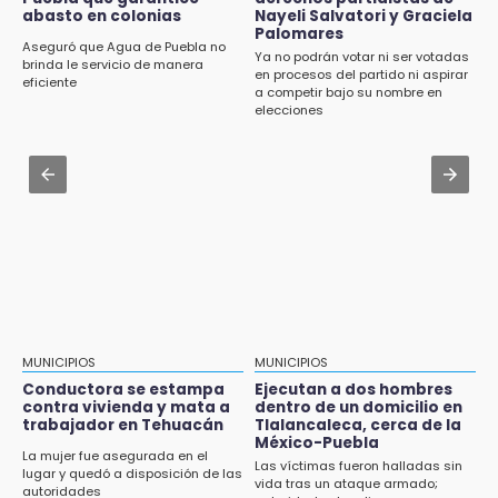
abasto en colonias
Nayeli Salvatori y Graciela
Aug 2 , 14:06
Palomares
Identifican a dos víctimas de fatal volcadura
Aseguró que Agua de Puebla no
Ya no podrán votar ni ser votadas
en barranco de Pantepec
brinda le servicio de manera
en procesos del partido ni aspirar
eficiente
a competir bajo su nombre en
Aug 3 , 18:05
elecciones
Gobierno busca nuevos vuelos para
aeropuerto; 4 de los 12 nuevos peligran
Aug 2 , 11:35
Patrulla de Santa Isabel Cholula choca
contra puente en la Puebla-Atlixco
MUNICIPIOS
MUNICIPIOS
Conductora se estampa
Ejecutan a dos hombres
contra vivienda y mata a
dentro de un domicilio en
trabajador en Tehuacán
Tlalancaleca, cerca de la
México-Puebla
La mujer fue asegurada en el
Las víctimas fueron halladas sin
lugar y quedó a disposición de las
vida tras un ataque armado;
autoridades