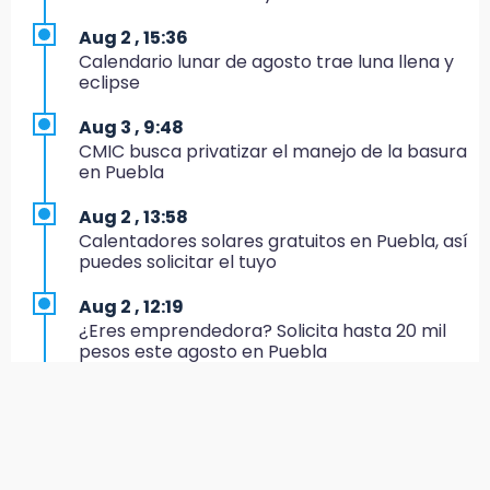
Ejecutan a dos hombres dentro de un
domicilio en Tlalancaleca, cerca de la
Aug 2 , 15:36
México-Puebla
Calendario lunar de agosto trae luna llena y
eclipse
14:25
Más de 100 entrenadores buscan
Aug 3 , 9:48
certificación
CMIC busca privatizar el manejo de la basura
en Puebla
14:06
Armenta insiste a Agua de Puebla que
Aug 2 , 13:58
garantice abasto en colonias
Calentadores solares gratuitos en Puebla, así
puedes solicitar el tuyo
13:34
José Luis García Parra recibe credencial y ya
Aug 2 , 12:19
milita en Morena
¿Eres emprendedora? Solicita hasta 20 mil
pesos este agosto en Puebla
13:08
Colocan malla en “El Hoyo” del Tianguis de
Aug 1 , 17:55
Texmelucan por presunto mandato judicial
Comprarán 119 motos y patrullas para el
CECSNSP en Puebla
12:02
¡México cierra con oro en natación artística!
Aug 1 , 20:23