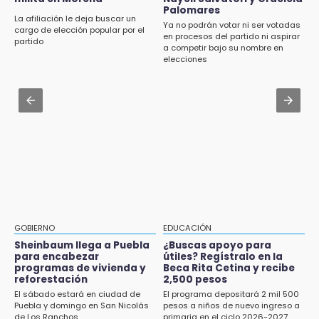
Aug 2 , 15:46
dirige agrupaciones de talla internacional
Palomares
Mujeres de Coapan celebran su cultura en la
La afiliación le deja buscar un
Ya no podrán votar ni ser votadas
Carrera de la Tortilla
cargo de elección popular por el
en procesos del partido ni aspirar
18:14
partido
a competir bajo su nombre en
EE. UU. Sub-20 avanza a la final de
Aug 2 , 14:06
elecciones
CONCACAF
Identifican a dos víctimas de fatal volcadura
en barranco de Pantepec
17:50
Van 17 denuncias por delitos ambientales,
Aug 2 , 11:35
pero no hay detenidos por incendios
Patrulla de Santa Isabel Cholula choca
contra puente en la Puebla-Atlixco
GOBIERNO
EDUCACIÓN
Sheinbaum llega a Puebla
¿Buscas apoyo para
para encabezar
útiles? Regístralo en la
programas de vivienda y
Beca Rita Cetina y recibe
reforestación
2,500 pesos
El sábado estará en ciudad de
El programa depositará 2 mil 500
Puebla y domingo en San Nicolás
pesos a niños de nuevo ingreso a
de Los Ranchos
primaria en el ciclo 2026-2027