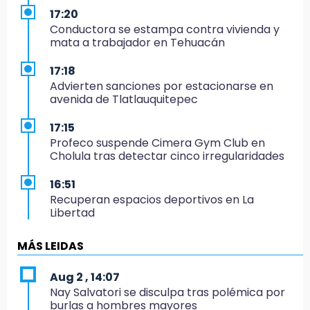
17:20
Conductora se estampa contra vivienda y
mata a trabajador en Tehuacán
17:18
Advierten sanciones por estacionarse en
avenida de Tlatlauquitepec
17:15
Profeco suspende Cimera Gym Club en
Cholula tras detectar cinco irregularidades
16:51
Recuperan espacios deportivos en La
Libertad
16:45
MÁS LEIDAS
Sheinbaum entrega tarjetas de Pensión
Mujeres Bienestar en Naucalpan
Aug 2 , 14:07
Nay Salvatori se disculpa tras polémica por
14:45
burlas a hombres mayores