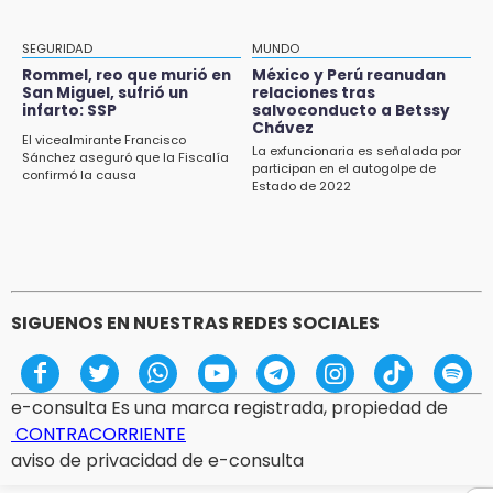
Pacientes trasplantados denuncian
desabasto de medicamentos en IMSS San
José
SEGURIDAD
MUNDO
Rommel, reo que murió en
México y Perú reanudan
17:45
San Miguel, sufrió un
relaciones tras
infarto: SSP
salvoconducto a Betssy
Procede obra del FAISPIAM en Zapotitlán
Chávez
Salinas tras conflicto por predio
El vicealmirante Francisco
La exfuncionaria es señalada por
Sánchez aseguró que la Fiscalía
participan en el autogolpe de
confirmó la causa
17:21
Estado de 2022
Prevalece trabajo infantil en Tehuacán,
cruceros los más reportados
SIGUENOS EN NUESTRAS REDES SOCIALES
e-consulta Es una marca registrada, propiedad de
CONTRACORRIENTE
aviso de privacidad de e-consulta