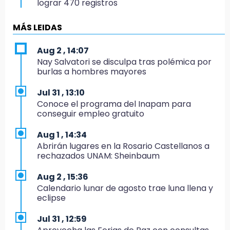
lograr 470 registros
10:38
MÁS LEIDAS
Muestra Estatal PECDA 2026 reúne 42
proyectos artísticos en Puebla
Aug 2 , 14:07
Nay Salvatori se disculpa tras polémica por
9:43
burlas a hombres mayores
Pericos de Puebla cierran con derrota y van
por Campeche
Jul 31 , 13:10
Conoce el programa del Inapam para
9:21
conseguir empleo gratuito
Buscan a tres hombres tras violento asalto a
adulta mayor en Atlixco
Aug 1 , 14:34
Abrirán lugares en la Rosario Castellanos a
8:53
rechazados UNAM: Sheinbaum
Velan a Dominga, octogenaria asesinada
tras ir a vender cemitas
Aug 2 , 15:36
Calendario lunar de agosto trae luna llena y
8:34
eclipse
Sí hay medicinas para trasplantados en San
José: IMSS Puebla, tras protestas
Jul 31 , 12:59