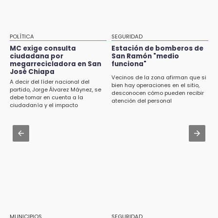
Fútbol une a La Libertad con el “Mundialito
Aug 3 , 13:35
Llanero”
Tras protestas anuncian socialización del
Cablebús con vecinos afectados
13:04
POLÍTICA
SEGURIDAD
CU2 cuenta con ARCA Virtual, simulador de
Aug 3 , 17:23
MC exige consulta
Estación de bomberos de
última generación en enseñanza
ciudadana por
San Ramón "medio
Dirigente de Fuerza por México en Puebla se
megarrecicladora en San
funciona"
perpetúa hasta 2029
José Chiapa
13:01
Vecinos de la zona afirman que si
A decir del líder nacional del
bien hay operaciones en el sitio,
Delegado de Movilidad deja plantados a
Aug 3 , 14:12
partido, Jorge Álvarez Máynez, se
desconocen cómo pueden recibir
taxistas inconformes en Huauchinango
debe tomar en cuenta a la
Se enfrentan ambulantes y policías en el
atención del personal
ciudadanía y el impacto
Zócalo; detienen a menor
ambiental
12:54
Amigos de Lisette Alvarado duda de versión
Aug 3 , 19:11
del homicidio-suicidio
Tri Sub-23 aplasta y avanza
12:50
¿Buscas trabajo? SPF ofrece sueldo de 13,607
y prestaciones: aplica en Puebla
12:44
Precio del gas LP baja en Puebla, aprovecha
esta semana
MUNICIPIOS
SEGURIDAD