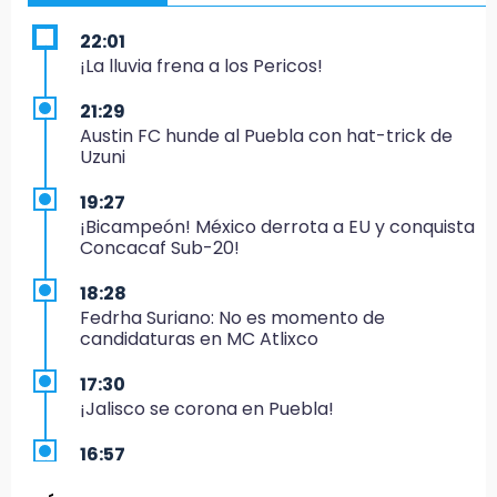
22:01
¡La lluvia frena a los Pericos!
21:29
Austin FC hunde al Puebla con hat-trick de
Uzuni
19:27
¡Bicampeón! México derrota a EU y conquista
Concacaf Sub-20!
18:28
Fedrha Suriano: No es momento de
candidaturas en MC Atlixco
17:30
¡Jalisco se corona en Puebla!
16:57
Los Voladores de Papantla vuelven a Izúcar y