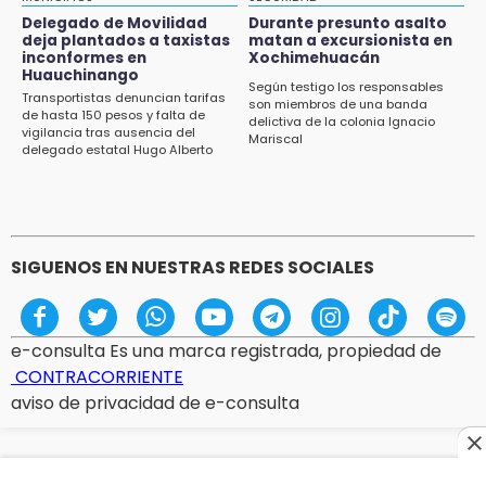
Delegado de Movilidad
Durante presunto asalto
12:32
deja plantados a taxistas
matan a excursionista en
inconformes en
Xochimehuacán
Puebla busca revancha en la Leagues Cup
Huauchinango
Según testigo los responsables
Transportistas denuncian tarifas
12:14
son miembros de una banda
de hasta 150 pesos y falta de
delictiva de la colonia Ignacio
Obed Vargas gana confianza con el Atlético
vigilancia tras ausencia del
Mariscal
delegado estatal Hugo Alberto
Gutiérrez Rangel
SIGUENOS EN NUESTRAS REDES SOCIALES
e-consulta Es una marca registrada, propiedad de
CONTRACORRIENTE
aviso de privacidad de e-consulta