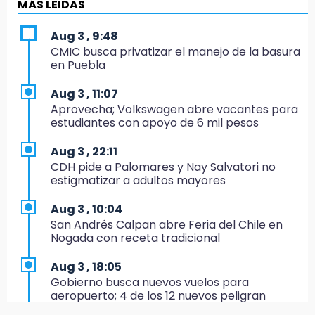
cierran festejos de Santo Domingo
MÁS LEIDAS
16:50
Aug 3 , 9:48
México va por el oro y el boleto olímpico en
CMIC busca privatizar el manejo de la basura
Flag Football
en Puebla
16:34
Aug 3 , 11:07
Memes y críticas surten efecto; modifican
Aprovecha; Volkswagen abre vacantes para
colores del parque en Chalchicomula
estudiantes con apoyo de 6 mil pesos
16:00
Aug 3 , 22:11
MC reorganiza su estructura en Atlixco y
CDH pide a Palomares y Nay Salvatori no
nombra a Julio Águila dirigente
estigmatizar a adultos mayores
15:17
Aug 3 , 10:04
Operativo en Atencingo deja un detenido y
San Andrés Calpan abre Feria del Chile en
una motocicleta recuperada
Nogada con receta tradicional
15:07
Aug 3 , 18:05
Cantona gana torneo INAH y sella convenio
Gobierno busca nuevos vuelos para
con Puebla
aeropuerto; 4 de los 12 nuevos peligran