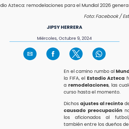
Foto: Facebook / Es
JIPSY HERRERA
Miércoles, Octubre 9, 2024
En el camino rumbo al
Mund
la FIFA, el
Estadio Azteca
f
a
remodelaciones
, las cua
curso hasta el momento.
Dichos
ajustes al recinto
d
causado preocupación
no
los aficionados al futbo
también entre los dueños de