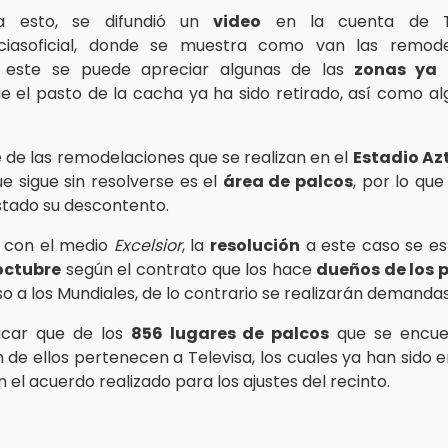
a esto, se difundió un
video
en la cuenta de T
iasoficial, donde se muestra como van las remode
n este se puede apreciar algunas de las
zonas ya 
e el pasto de la cacha ya ha sido retirado, así como al
de las remodelaciones que se realizan en el
Estadio Az
ue sigue sin resolverse es el
área de palcos
, por lo qu
tado su descontento.
 con el medio
Excelsior
, la
resolución
a este caso se es
 octubre
según el contrato que los hace
dueños de los 
o a los Mundiales, de lo contrario se realizarán demandas
car que de los
856 lugares de palcos
que se encue
n de ellos pertenecen a Televisa, los cuales ya han sido
n el acuerdo realizado para los ajustes del recinto.