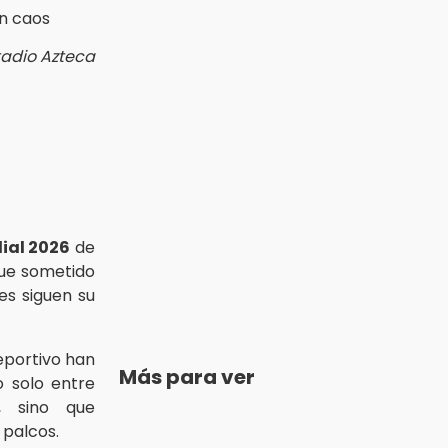
tadio Azteca
ial 2026
de
ue sometido
les siguen su
eportivo han
Más para ver
 solo entre
l, sino que
 palcos.