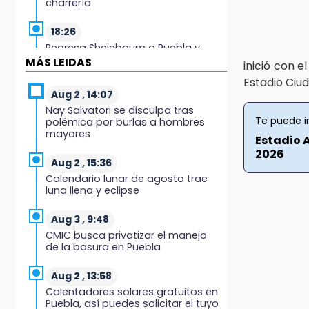
charrería
18:26
Regresa Sheinbaum a Puebla y
entrega viviendas: programa
MÁS LEIDAS
inició con e
avanza 30 %
Estadio Ciu
Aug 2 , 14:07
18:11
Nay Salvatori se disculpa tras
México hace historia: tricampeón
Te puede i
polémica por burlas a hombres
de Centroamericanos
mayores
Estadio 
2026
17:24
Aug 2 , 15:36
El Quintalero: la panadería de
Calendario lunar de agosto trae
Izúcar que elabora pan de conejo
luna llena y eclipse
para Santo Domingo
Aug 3 , 9:48
17:20
CMIC busca privatizar el manejo
Conductora se estampa contra
de la basura en Puebla
vivienda y mata a trabajador en
Tehuacán
Aug 2 , 13:58
Calentadores solares gratuitos en
17:18
Puebla, así puedes solicitar el tuyo
Advierten sanciones por