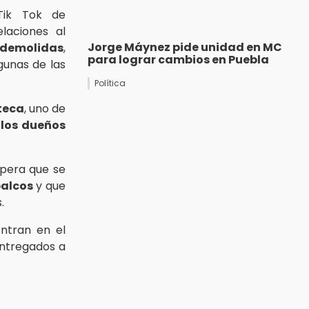
ik Tok de
laciones al
Jorge Máynez pide unidad en MC
demolidas
,
para lograr cambios en Puebla
gunas de las
Política
teca
, uno de
e
los dueños
pera que se
palcos
y que
.
ntran en el
 entregados a