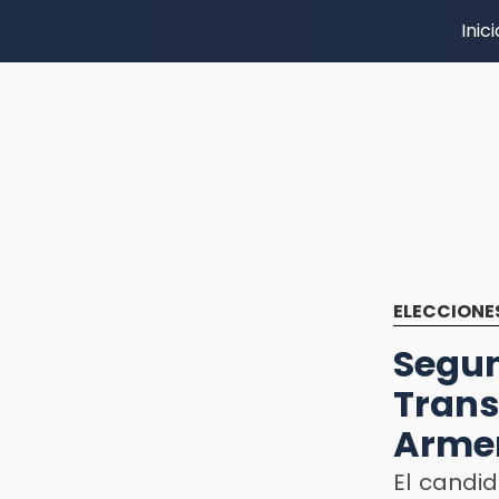
Inici
ELECCIONE
Seg
Tran
Arme
El candi