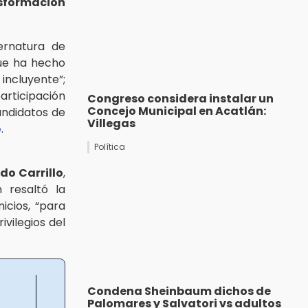
sformación
ernatura de
que ha hecho
incluyente”;
participación
Congreso considera instalar un
Concejo Municipal en Acatlán:
andidatos de
Villegas
o
.
Política
do Carrillo
,
n resaltó la
icios, “para
ivilegios del
Condena Sheinbaum dichos de
Palomares y Salvatori vs adultos