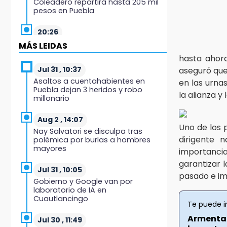
Coleadero repartirá hasta 205 mil
pesos en Puebla
20:26
Hombre es asesinado a balazos
MÁS LEIDAS
en el centro de Tenampulco
hasta ahora
Jul 31 , 10:37
aseguró que
19:49
Asaltos a cuentahabientes en
en las urna
BUAP pagó 74 millones por 25
Puebla dejan 3 heridos y robo
nuevos autobuses del STU
la alianza y
millonario
19:33
Aug 2 , 14:07
Hallan sin vida a mujer y sus dos
Uno de los 
Nay Salvatori se disculpa tras
hijos en vivienda de Huauchinango
dirigente n
polémica por burlas a hombres
mayores
importancia
19:27
garantizar l
Identifican a dos hermanos
Jul 31 , 10:05
pasado e imp
asesinados cerca de la Central de
Gobierno y Google van por
Abastos de Huixcolotla
laboratorio de IA en
Cuautlancingo
Te puede i
19:22
Armenta 
Supervisa rectora Lilia Cedillo
Jul 30 , 11:49
proceso de inscripción del nivel