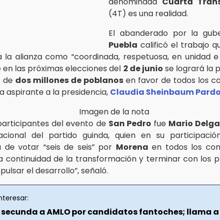
denominada
Cuarta Tran
(4T) es una realidad.
El abanderado por la gub
Puebla
calificó el trabajo 
 la alianza como “coordinada, respetuosa, en unidad e 
 en las próximas elecciones del
2 de junio
se logrará la 
s de
dos millones de poblanos
en favor de todos los c
 la aspirante a la presidencia,
Claudia Sheinbaum Pard
participantes del evento de
San Pedro
fue
Mario Delga
acional del partido guinda, quien en su participació
 de votar “seis de seis” por
Morena
en todos los com
a continuidad de la transformación y terminar con los pr
ulsar el desarrollo”, señaló.
nteresar:
secunda a AMLO por candidatos fantoches; llama a