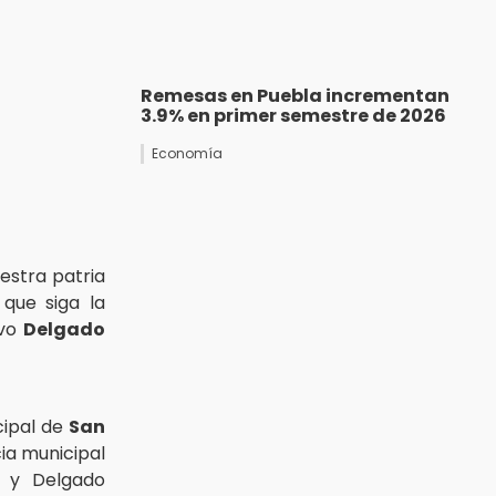
Remesas en Puebla incrementan
3.9% en primer semestre de 2026
Economía
uestra patria
que siga la
uvo
Delgado
cipal de
San
ia municipal
a y Delgado