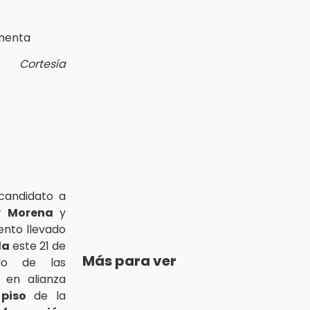
Cortesía
 candidato a
r
Morena
y
vento llevado
la
este 21 de
Más para ver
do de las
s en alianza
piso
de la