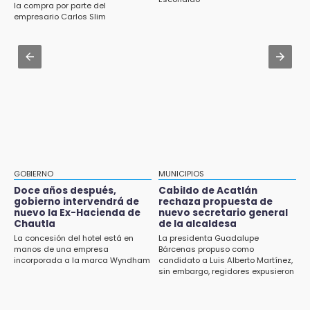
elaborar la MIA del Cablebús
la compra por parte del
identificar a hombre hospitalizado
empresario Carlos Slim
Aug 1 , 17:15
14:03
Costó $403 mil rehabilitar accesos de
IBERO Puebla abre sus puertas con la
Traumatología y Ortopedia del IMSS
primera edición de FLIP
Aug 1 , 11:48
13:59
Huejotzingo tiene nuevo secretario de
Puebla, segundo nacional con tasa más alta
Seguridad Ciudadana: llega otro marino al
de muertes por diabetes
cargo
13:54
Falla convocatoria de inconformes de
GOBIERNO
MUNICIPIOS
Acatlán durante gira de Armenta en Chila
Doce años después,
Cabildo de Acatlán
gobierno intervendrá de
rechaza propuesta de
13:48
nuevo la Ex-Hacienda de
nuevo secretario general
Estado de México llevará su cultura al
Chautla
de la alcaldesa
Festival Cervantino 2026
La concesión del hotel está en
La presidenta Guadalupe
manos de una empresa
Bárcenas propuso como
incorporada a la marca Wyndham
candidato a Luis Alberto Martínez,
13:26
sin embargo, regidores expusieron
Ya instalan más de 2 mil luces para fiestas
su inconformidad ya que fue la
patrias en el Centro Histórico
única propuesta