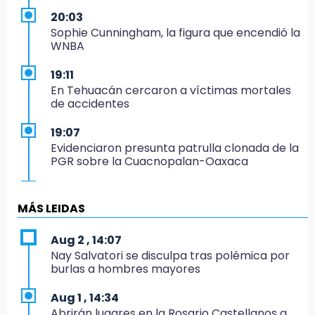
20:03
Sophie Cunningham, la figura que encendió la
WNBA
19:11
En Tehuacán cercaron a víctimas mortales
de accidentes
19:07
Evidenciaron presunta patrulla clonada de la
PGR sobre la Cuacnopalan-Oaxaca
19:04
Directora de Orquesta Symphonia UDLAP
MÁS LEIDAS
dirige agrupaciones de talla internacional
Aug 2 , 14:07
18:14
Nay Salvatori se disculpa tras polémica por
EE. UU. Sub-20 avanza a la final de
burlas a hombres mayores
CONCACAF
Aug 1 , 14:34
17:50
Abrirán lugares en la Rosario Castellanos a