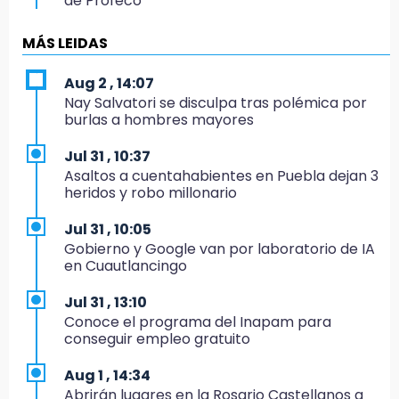
de Profeco
14:33
MÁS LEIDAS
Recuperan taxi robado abandonado en la
colonia Amatitlanes, Izúcar de Matamoros
Aug 2 , 14:07
Nay Salvatori se disculpa tras polémica por
14:31
burlas a hombres mayores
Regístrate en el Programa de Apoyo al
Empleo en Puebla
Jul 31 , 10:37
Asaltos a cuentahabientes en Puebla dejan 3
14:30
heridos y robo millonario
Presentan las 10 primeras conclusiones
sobre el fracking en México
Jul 31 , 10:05
Gobierno y Google van por laboratorio de IA
14:29
en Cuautlancingo
Feria Patronal invita a vivir diez días de
tradición
Jul 31 , 13:10
Conoce el programa del Inapam para
14:29
conseguir empleo gratuito
Acatlán: regidora llama a diputados a actuar
con justicia e imparcialidad
Aug 1 , 14:34
Abrirán lugares en la Rosario Castellanos a