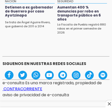
NACIÓN
SEGURIDAD
vecinos de Izúcar de Matamoros
Detienen a ex gobernador
Aumentan 400 %
de Guerrero por caso
denuncias por robo en
10:41
Ayotzinapa
transporte público en 6
Sequía y robo de elotes agravan crisis de
años
Se trata de Ángel Aguirre Rivero,
productores en Valle de Serdán
La Fiscalía de Puebla registró 880
que gobernó de 2011 a 2014
robos en el primer semestre de
2026
10:15
Volaris ofertará vuelos a Chicago, Acapulco y
Puerto Escondido desde Puebla
9:49
Patrulla de Texmelucan cae a barranca en
SIGUENOS EN NUESTRAS REDES SOCIALES
San Rafael Tlanalapan
e-consulta Es una marca registrada, propiedad de
CONTRACORRIENTE
aviso de privacidad de e-consulta