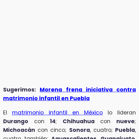
Sugerimos:
Morena frena iniciativa contra
matrimonio infantil en Puebla
El
matrimonio infantil en México
lo lideran
Durango
con
14
;
Chihuahua
con
nueve
;
Michoacán
con cinco;
Sonora
, cuatro;
Puebla
,
cuatro también;
Aguascalientes
,
Guanajuato
,