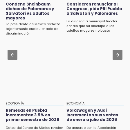
Examen de control UNAM 2026 se aplicará
Jul 30 , 13:40
Condena Sheinbaum
Consideren renunciar al
en 4 sedes en agosto
dichos de Palomares y
Congreso, pide PRI Puebla
Artistas de Izúcar podrán solicitar apoyos de
Salvatori vs adultos
a Salvatori y Palomares
hasta 70 mil pesos con Equiparte
mayores
15:43
La dirigencia municipal tricolor
La presidenta de México rechazó
señaló que su disculpa a los
Omar Muñoz pide responsabilidad a
Jul 30 , 12:01
tajantemente cualquier acto de
adultos mayores no basta
diputadas en sus declaraciones públicas
discriminación
¿Estudias en una escuela militarizada? Esto
debes hacer tras la orden de la SEP
15:22
Tehuacán: Buscan devolver 10 mil placas y
Jul 30 , 14:45
licencias retenidas durante 15 años
Concacaf rechaza plan de la FIFA para
vender participación de sus torneos
15:13
Fuga de agua cumple casi un mes sin ser
atendida en San Andrés Cholula
15:13
Armenta confirma apertura de siete nuevas
Casas Carmen Serdán
ECONOMÍA
ECONOMÍA
Remesas en Puebla
Volkswagen y Audi
incrementan 3.9% en
incrementan sus ventas
15:12
primer semestre de 2026
de enero a julio de 2026
Puebla vibrará con una noche de fútbol,
béisbol y basquetbol
Datos del Banco de México revelan
De acuerdo con la Asociación