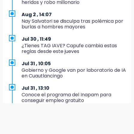
heridos y robo millonario
vivienda de Huauchinango
Aug 2 , 14:07
19:27
Nay Salvatori se disculpa tras polémica por
Identifican a dos hermanos asesinados cerca
burlas a hombres mayores
de la Central de Abastos de Huixcolotla
Jul 30 , 11:49
19:22
¿Tienes TAG IAVE? Capufe cambia estas
Supervisa rectora Lilia Cedillo proceso de
reglas desde este jueves
inscripción del nivel superior
Jul 31 , 10:05
19:09
Gobierno y Google van por laboratorio de IA
Checo y Cadillac, en blanco antes del parón
en Cuautlancingo
19:00
Jul 31 , 13:10
SSP pagará 63 millones por mantenimiento a
Conoce el programa del Inapam para
cámaras y luminaria del Periférico
conseguir empleo gratuito
18:14
Aug 1 , 14:34
Remesas en Puebla incrementan 3.9% en
Abrirán lugares en la Rosario Castellanos a
primer semestre de 2026
rechazados UNAM: Sheinbaum