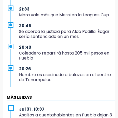
21:33
Mora vale más que Messi en la Leagues Cup
20:45
Se acerca la justicia para Aldo Padilla: Édgar
sería sentenciado en un mes
20:40
Coleadero repartirá hasta 205 mil pesos en
Puebla
20:26
Hombre es asesinado a balazos en el centro
de Tenampulco
19:49
BUAP pagó 74 millones por 25 nuevos
MÁS LEIDAS
autobuses del STU
Jul 31 , 10:37
19:33
Asaltos a cuentahabientes en Puebla dejan 3
Hallan sin vida a mujer y sus dos hijos en