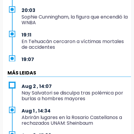
20:03
Sophie Cunningham, la figura que encendió la
WNBA
19:11
En Tehuacán cercaron a víctimas mortales
de accidentes
19:07
Evidenciaron presunta patrulla clonada de la
PGR sobre la Cuacnopalan-Oaxaca
MÁS LEIDAS
19:04
Aug 2 , 14:07
Directora de Orquesta Symphonia UDLAP
Nay Salvatori se disculpa tras polémica por
dirige agrupaciones de talla internacional
burlas a hombres mayores
18:14
Aug 1 , 14:34
EE. UU. Sub-20 avanza a la final de
Abrirán lugares en la Rosario Castellanos a
CONCACAF
rechazados UNAM: Sheinbaum
17:50