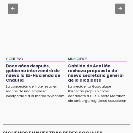
Piden ayuda en Chignahuapan para
Alcaldesa exhibe patrullas tras polémico
identificar a hombre hospitalizado
accidente en Chiautzingo
14:03
Aug 1 , 11:48
IBERO Puebla abre sus puertas con la
Huejotzingo tiene nuevo secretario de
primera edición de FLIP
Seguridad Ciudadana: llega otro marino al
cargo
13:59
Puebla, segundo nacional con tasa más alta
de muertes por diabetes
GOBIERNO
MUNICIPIOS
Doce años después,
Cabildo de Acatlán
13:54
gobierno intervendrá de
rechaza propuesta de
Falla convocatoria de inconformes de
nuevo la Ex-Hacienda de
nuevo secretario general
Acatlán durante gira de Armenta en Chila
Chautla
de la alcaldesa
La concesión del hotel está en
La presidenta Guadalupe
manos de una empresa
Bárcenas propuso como
13:48
incorporada a la marca Wyndham
candidato a Luis Alberto Martínez,
Estado de México llevará su cultura al
sin embargo, regidores expusieron
Festival Cervantino 2026
su inconformidad ya que fue la
única propuesta
13:26
Ya instalan más de 2 mil luces para fiestas
patrias en el Centro Histórico