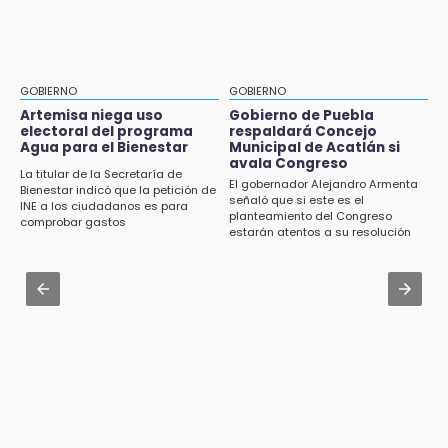
Agua para el Bienestar
Jul 31 , 16:31
15:57
Armenta pide denunciar abusos en
Texmelucan abren convocatoria de Huertos
Academia Militarizada Ignacio Zaragoza
de Traspatio para grupos vulnerables
GOBIERNO
GOBIERNO
Jul 31 , 13:46
Artemisa niega uso
Gobierno de Puebla
15:43
electoral del programa
respaldará Concejo
Certifícate como operador de transporte en
Agua para el Bienestar
Municipal de Acatlán si
Investigan presunta reventa de más de 100
Icatep
avala Congreso
lotes en panteón de Tehuacán
La titular de la Secretaría de
El gobernador Alejandro Armenta
Bienestar indicó que la petición de
Jul 31 , 13:35
señaló que si este es el
INE a los ciudadanos es para
15:32
planteamiento del Congreso
El mexicano Karim López firma contrato
comprobar gastos
Roban bicicleta en menos de un minuto en
estarán atentos a su resolución
multianual con Memphis Grizzlies
plaza de Libres
Jul 31 , 14:02
15:26
Prepárate para lluvias intensas por frente
Grupo armado asalta gasera en San Andrés
frío en Puebla
Cholula
15:21
Texmelucan contará con más de 500
cámaras de videovigilancia