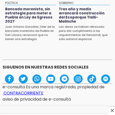
15:08
POLÍTICA
GOBIERNO
Huitzilan de Serdán espera hasta 30 mil
Bancada morenista, sin
Tras año y medio
visitantes en feria
estrategia para meter a
arrancará construcción
Puebla en Ley de Egresos
del Ecoparque Tlalli-
2027
Malinche
15:07
Juan Antonio González, líder de la
Las obras se habían retrasado
Rastro de Atlixco descarta clembuterol y
bancada morenista de Puebla en
para dar cumplimiento a los
alerta por mataderos clandestinos
San Lázaro, reconoció que no
requerimientos de Semarnat, que
tienen una estrategia
sólo autorizó espacios
ecoturísticos
15:03
Cholula estrena agenda cultural con siete
actividades
SIGUENOS EN NUESTRAS REDES SOCIALES
e-consulta Es una marca registrada, propiedad de
CONTRACORRIENTE
aviso de privacidad de e-consulta