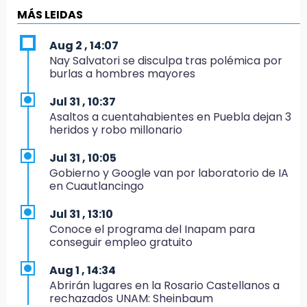
es politiquería, es por posible desfalco al
MÁS LEIDAS
erario
Aug 2 , 14:07
19:45
Nay Salvatori se disculpa tras polémica por
Estado invertirá en unidades médicas del
burlas a hombres mayores
IMSS-Bienestar y el SEDIF
Jul 31 , 10:37
19:35
Asaltos a cuentahabientes en Puebla dejan 3
De la Vega niega venta de Bravos
heridos y robo millonario
19:34
Jul 31 , 10:05
Desalojan a dos comerciantes en Valsequillo
Gobierno y Google van por laboratorio de IA
por invasión en zona de Conagua
en Cuautlancingo
19:18
Jul 31 , 13:10
Bancada morenista, sin estrategia para
Conoce el programa del Inapam para
meter a Puebla en Ley de Egresos 2027
conseguir empleo gratuito
18:54
Aug 1 , 14:34
Gobierno rehabilitará el drenaje del Hospital
Abrirán lugares en la Rosario Castellanos a
de Especialidades del Issstep
rechazados UNAM: Sheinbaum