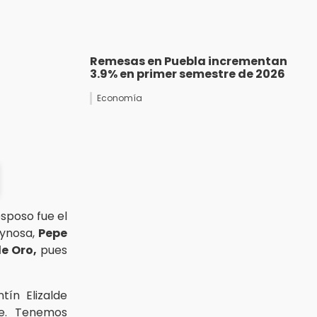
Remesas en Puebla incrementan
3.9% en primer semestre de 2026
Economía
sposo fue el
eynosa,
Pepe
de Oro,
pues
tín Elizalde
de. Tenemos