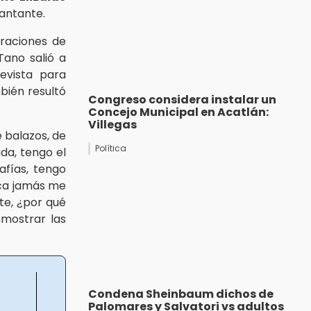
cantante.
araciones de
Tano salió a
evista para
bién resultó
Congreso considera instalar un
Concejo Municipal en Acatlán:
Villegas
 balazos, de
Política
da, tengo el
afías, tengo
nca jamás me
te, ¿por qué
emostrar las
Condena Sheinbaum dichos de
Palomares y Salvatori vs adultos