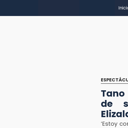
Inici
ESPECTÁC
Tano 
de s
Elizal
‘Estoy co