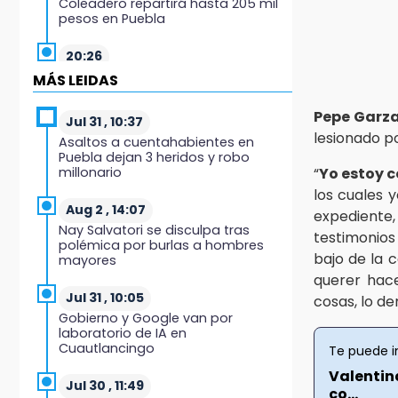
Coleadero repartirá hasta 205 mil
pesos en Puebla
20:26
Hombre es asesinado a balazos
MÁS LEIDAS
en el centro de Tenampulco
Pepe Garz
Jul 31 , 10:37
19:49
lesionado p
Asaltos a cuentahabientes en
BUAP pagó 74 millones por 25
Puebla dejan 3 heridos y robo
nuevos autobuses del STU
millonario
“
Yo estoy c
los cuales 
19:33
Aug 2 , 14:07
expediente,
Hallan sin vida a mujer y sus dos
Nay Salvatori se disculpa tras
testimonios
hijos en vivienda de Huauchinango
polémica por burlas a hombres
bajo de la 
mayores
19:27
querer hace
Identifican a dos hermanos
Jul 31 , 10:05
cosas, lo d
asesinados cerca de la Central de
Gobierno y Google van por
Abastos de Huixcolotla
laboratorio de IA en
Cuautlancingo
Te puede i
19:22
Valentina
Supervisa rectora Lilia Cedillo
Jul 30 , 11:49
co...
proceso de inscripción del nivel