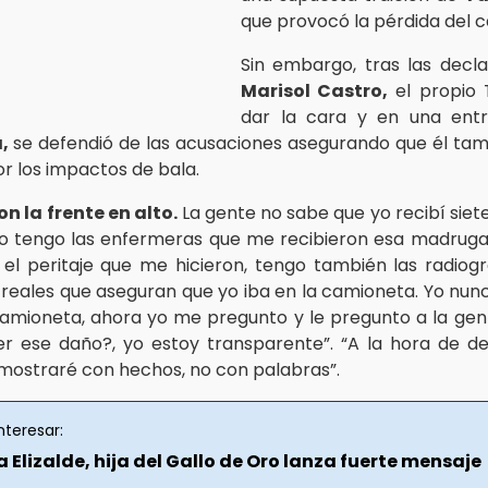
que provocó la pérdida del 
Sin embargo, tras las decl
Marisol Castro,
el propio 
dar la cara y en una entr
a,
se defendió de las acusaciones asegurando que él tam
or los impactos de bala.
on la frente en alto.
La gente no sabe que yo recibí siete
yo tengo las enfermeras que me recibieron esa madruga
 el peritaje que me hicieron, tengo también las radiogr
 reales que aseguran que yo iba en la camioneta. Yo nu
camioneta, ahora yo me pregunto y le pregunto a la gen
r ese daño?, yo estoy transparente”. “A la hora de d
emostraré con hechos, no con palabras”.
nteresar:
 Elizalde, hija del Gallo de Oro lanza fuerte mensaje