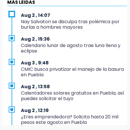
Centroamericanos
MÁS LEIDAS
17:24
Aug 2 , 14:07
El Quintalero: la panadería de Izúcar que
Nay Salvatori se disculpa tras polémica por
elabora pan de conejo para Santo Domingo
burlas a hombres mayores
17:20
Aug 2 , 15:36
Conductora se estampa contra vivienda y
Calendario lunar de agosto trae luna llena y
mata a trabajador en Tehuacán
eclipse
17:18
Aug 3 , 9:48
Advierten sanciones por estacionarse en
CMIC busca privatizar el manejo de la basura
avenida de Tlatlauquitepec
en Puebla
17:15
Aug 2 , 13:58
Profeco suspende Cimera Gym Club en
Calentadores solares gratuitos en Puebla, así
Cholula tras detectar cinco irregularidades
puedes solicitar el tuyo
16:51
Aug 2 , 12:19
Recuperan espacios deportivos en La
¿Eres emprendedora? Solicita hasta 20 mil
Libertad
pesos este agosto en Puebla