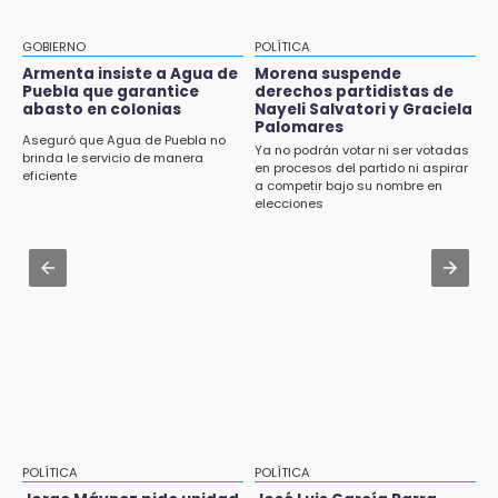
9:03
Aug 3 , 22:11
Muere Jorge Messi
CDH pide a Palomares y Nay Salvatori no
GOBIERNO
POLÍTICA
estigmatizar a adultos mayores
Armenta insiste a Agua de
Morena suspende
8:21
Puebla que garantice
derechos partidistas de
¡México vuelve a los Olímpicos!
abasto en colonias
Nayeli Salvatori y Graciela
Aug 2 , 10:42
Palomares
Cartonería da vida a la gastronomía en
Aseguró que Agua de Puebla no
Ya no podrán votar ni ser votadas
desfile de mojigangas de Atlixco 2026
brinda le servicio de manera
en procesos del partido ni aspirar
eficiente
a competir bajo su nombre en
Aug 2 , 12:04
elecciones
Gas LP baja en Puebla, aprovecha el precio
esta semana
Aug 3 , 18:05
Gobierno busca nuevos vuelos para
aeropuerto; 4 de los 12 nuevos peligran
POLÍTICA
POLÍTICA