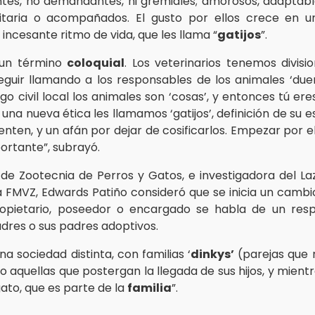
tes, no demandantes, ni gremiales; amorosos, adaptable
itaria o acompañados. El gusto por ellos crece en u
n incesante ritmo de vida, que les llama “
gatijos
”.
un término
coloquial
. Los veterinarios tenemos divisio
eguir llamando a los responsables de los animales ‘due
go civil local los animales son ‘cosas’, y entonces tú ere
 una nueva ética les llamamos ‘gatijos’, definición de su
enten, y un afán por dejar de cosificarlos. Empezar por e
ortante”, subrayó.
e Zootecnia de Perros y Gatos, e investigadora del 
a FMVZ, Edwards Patiño consideró que se inicia un camb
ropietario, poseedor o encargado se habla de un resp
adres o sus padres adoptivos.
a sociedad distinta, con familias ‘
dinkys’
(parejas que 
 o aquellas que postergan la llegada de sus hijos, y mient
ato, que es parte de la
familia
”.