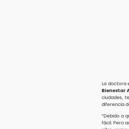
Volkswagen y Audi incrementan
sus ventas de enero a julio de
2026
16:19
FIFA niega pacto por la final del
Mundial 2030
La doctora
Bienestar 
ciudades, 
diferencia 
“Debido a q
fácil. Pero