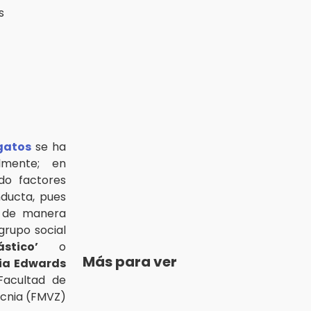
gatos
se ha
lmente; en
ido factores
nducta, pues
r de manera
 grupo social
ástico’
o
Más para ver
ia Edwards
Facultad de
ecnia (FMVZ)