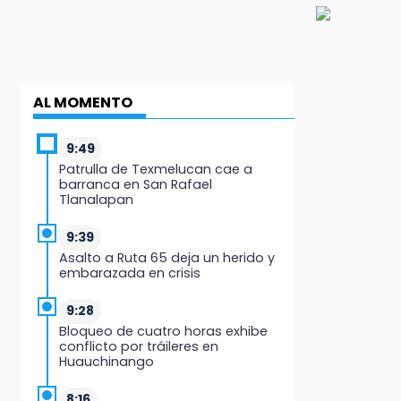
AL MOMENTO
9:49
Patrulla de Texmelucan cae a
barranca en San Rafael
Tlanalapan
9:39
Asalto a Ruta 65 deja un herido y
embarazada en crisis
9:28
Bloqueo de cuatro horas exhibe
conflicto por tráileres en
Huauchinango
8:16