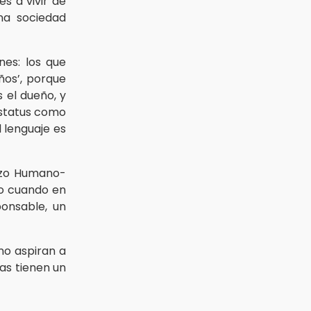
s a vivir de
na sociedad
nes: los que
ños’, porque
s el dueño, y
 estatus como
l lenguaje es
Lazo Humano-
io cuando en
onsable, un
no aspiran a
ras tienen un