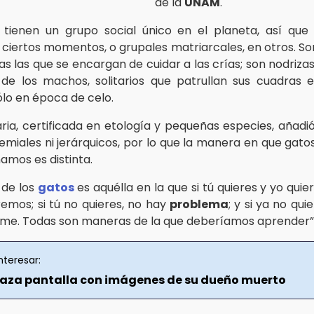
de la
UNAM
.
tienen un grupo social único en el planeta, así que
n ciertos momentos, o grupales matriarcales, en otros. So
as las que se encargan de cuidar a las crías; son nodrizas
de los machos, solitarios que patrullan sus cuadras
lo en época de celo.
taria, certificada en etología y pequeñas especies, añadi
emiales ni jerárquicos, por lo que la manera en que gat
amos es distinta.
 de los
gatos
es aquélla en la que si tú quieres y yo quier
mos; si tú no quieres, no hay
problema
; y si ya no qui
me. Todas son maneras de la que deberíamos aprender”, 
nteresar:
aza pantalla con imágenes de su dueño muerto