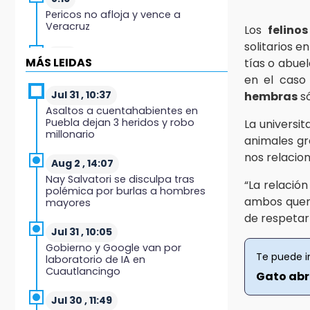
Pericos no afloja y vence a
Veracruz
Los
felinos
solitarios e
7:49
MÁS LEIDAS
tías o abuel
Lobos cae ante Soles
en el caso 
Jul 31 , 10:37
hembras
só
7:27
Asaltos a cuentahabientes en
Por asesinato y desaparición
Puebla dejan 3 heridos y robo
La universi
desafueran a 2 ediles de MC en
millonario
Veracruz
animales gr
nos relacion
Aug 2 , 14:07
6:48
Nay Salvatori se disculpa tras
“La relación
Detienen a 4 que asaltaron el
polémica por burlas a hombres
Coppel del Centro Histórico:
ambos quere
mayores
recuperan botín
de respetar
Jul 31 , 10:05
22:09
Gobierno y Google van por
México Sub-20 aplasta a Panamá
Te puede i
laboratorio de IA en
y sella su boleto al Mundial 2027
Cuautlancingo
Gato abr
21:33
Jul 30 , 11:49
Mora vale más que Messi en la