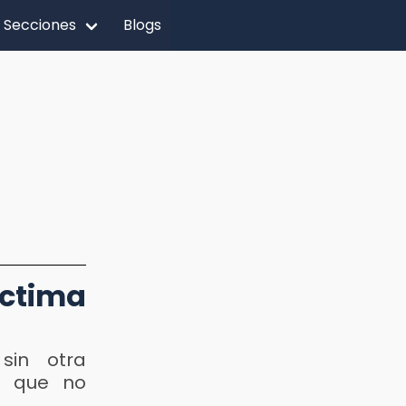
Secciones
Blogs
íctima
sin otra
só que no