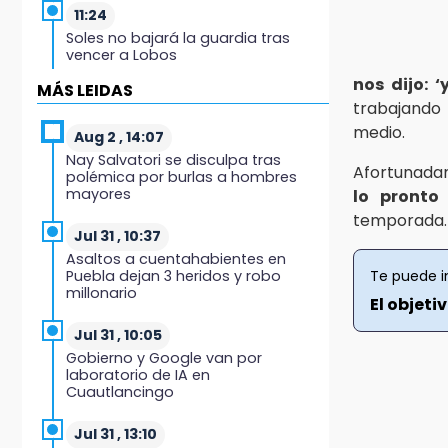
11:24
Soles no bajará la guardia tras
vencer a Lobos
nos dijo: ‘
MÁS LEIDAS
11:21
trabajand
Clausuran 51 locales
medio.
abandonados del Mercado
Aug 2 , 14:07
Municipal de Huauchinango
Nay Salvatori se disculpa tras
Afortunad
polémica por burlas a hombres
mayores
lo pronto
11:03
Ataque a balazos contra vivienda
temporada. “
alarma a vecinos de Izúcar de
Jul 31 , 10:37
Matamoros
Asaltos a cuentahabientes en
Puebla dejan 3 heridos y robo
Te puede i
millonario
10:41
El objeti
Sequía y robo de elotes agravan
crisis de productores en Valle de
Jul 31 , 10:05
Serdán
Gobierno y Google van por
laboratorio de IA en
Cuautlancingo
10:15
Volaris ofertará vuelos a Chicago,
Acapulco y Puerto Escondido
Jul 31 , 13:10