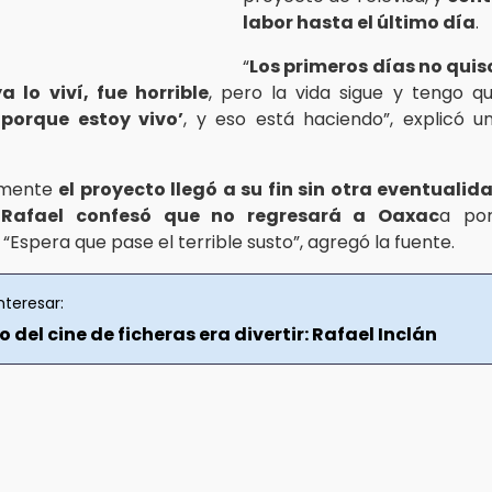
labor hasta el último día
.
“
Los primeros días no quiso
ya lo viví, fue horrible
, pero la vida sigue y tengo q
o
porque estoy vivo’
, y eso está haciendo”, explicó u
amente
el proyecto llegó a su fin sin otra eventualid
 Rafael confesó que no regresará a Oaxac
a por
Espera que pase el terrible susto”, agregó la fuente.
nteresar:
vo del cine de ficheras era divertir: Rafael Inclán