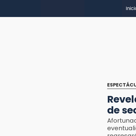
Inici
ESPECTÁC
Revel
de se
Afortun
eventual
regresar