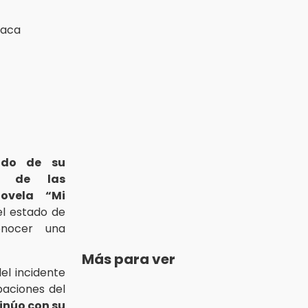
vado de su
a de las
novela “Mi
l estado de
nocer una
Más para ver
del incidente
baciones del
inúo con su