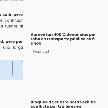
 salir; pero
ue continuar
na fuente al
Aumentan 400 % denuncias por
robo en transporte público en 6
ad, pero por
años
 una larga
Seguridad
Bloqueo de cuatro horas exhibe
conflicto por tráileres en