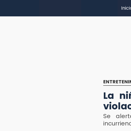
Inici
ENTRETENI
La ni
viola
Se aler
incurrien