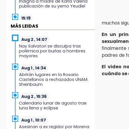
Indigna a madre de Karla Valeria
publicación de su yerno Yeudiel
15:19
muchos sigu
Clausuran locales del mercado de
MÁS LEIDAS
Huauchinango; locatarios exigen
En un pri
soluciones
Aug 2 , 14:07
sexualment
Nay Salvatori se disculpa tras
14:55
finalmente 
polémica por burlas a hombres
Escuelas de Molcaxac y
padres de f
mayores
Tehuitzingo anuncian
inscripciones 2026-2027
El video 
Aug 1 , 14:34
cuándo se 
Abrirán lugares en la Rosario
14:49
Castellanos a rechazados UNAM:
Basura da mala imagen a la feria
Sheinbaum
de San Salvador El Seco
Aug 2 , 15:36
14:36
Calendario lunar de agosto trae
Inician las finales del Campeonato
luna llena y eclipse
Nacional Infantil, Juvenil y de
Escaramuzas Puebla 2026
Aug 1 , 10:07
Asesinan a ex regidor por Morena
14:32