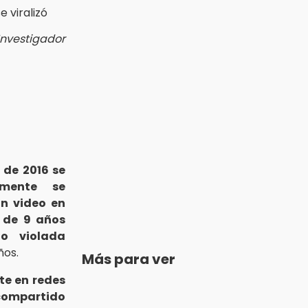
Investigador
 de 2016 se
amente se
n video en
 de 9 años
o violada
ños.
Más para ver
te en redes
e compartido