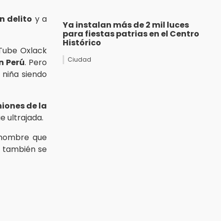
n delito
y a
Ya instalan más de 2 mil luces
para fiestas patrias en el Centro
Histórico
uTube Oxlack
Ciudad
n Perú
. Pero
 niña siendo
niones de la
e ultrajada.
 hombre que
o también se