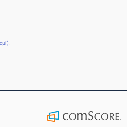
quí)
.