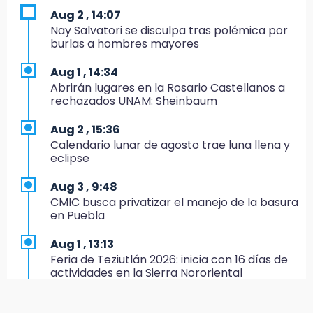
NFL México: arranca cuenta regresiva por
Aug 2 , 14:07
boletos
Nay Salvatori se disculpa tras polémica por
burlas a hombres mayores
20:03
Sophie Cunningham, la figura que encendió la
Aug 1 , 14:34
WNBA
Abrirán lugares en la Rosario Castellanos a
rechazados UNAM: Sheinbaum
19:11
En Tehuacán cercaron a víctimas mortales
Aug 2 , 15:36
de accidentes
Calendario lunar de agosto trae luna llena y
eclipse
19:07
Evidenciaron presunta patrulla clonada de la
Aug 3 , 9:48
PGR sobre la Cuacnopalan-Oaxaca
CMIC busca privatizar el manejo de la basura
en Puebla
19:04
Directora de Orquesta Symphonia UDLAP
Aug 1 , 13:13
dirige agrupaciones de talla internacional
Feria de Teziutlán 2026: inicia con 16 días de
actividades en la Sierra Nororiental
18:14
EE. UU. Sub-20 avanza a la final de
Aug 2 , 13:58
CONCACAF