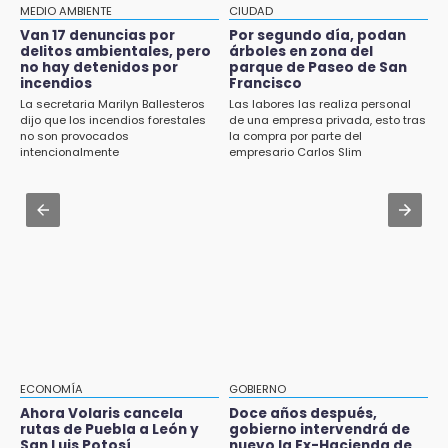
Huauchinango; locatarios exigen soluciones
Aug 1 , 17:36
MEDIO AMBIENTE
CIUDAD
Alcaldesa exhibe patrullas tras polémico
Van 17 denuncias por
Por segundo día, podan
14:55
accidente en Chiautzingo
delitos ambientales, pero
árboles en zona del
Escuelas de Molcaxac y Tehuitzingo anuncian
no hay detenidos por
parque de Paseo de San
inscripciones 2026-2027
incendios
Francisco
Aug 1 , 17:15
La secretaria Marilyn Ballesteros
Las labores las realiza personal
Costó $403 mil rehabilitar accesos de
dijo que los incendios forestales
de una empresa privada, esto tras
14:49
Traumatología y Ortopedia del IMSS
no son provocados
la compra por parte del
Basura da mala imagen a la feria de San
intencionalmente
empresario Carlos Slim
Salvador El Seco
Aug 1 , 11:48
Huejotzingo tiene nuevo secretario de
14:36
Seguridad Ciudadana: llega otro marino al
Inician las finales del Campeonato Nacional
cargo
Infantil, Juvenil y de Escaramuzas Puebla
2026
Aug 2 , 10:09
Regresan los arrancones a Puebla pese a
14:32
operativos de autoridades
Sheinbaum destaca reducción de inflación
anual de 3.12 % en julio
14:18
ECONOMÍA
GOBIERNO
Cañeros de Atencingo siguen sin recibir
Ahora Volaris cancela
Doce años después,
rutas de Puebla a León y
gobierno intervendrá de
pagos tras concluir la zafra
San Luis Potosí
nuevo la Ex-Hacienda de