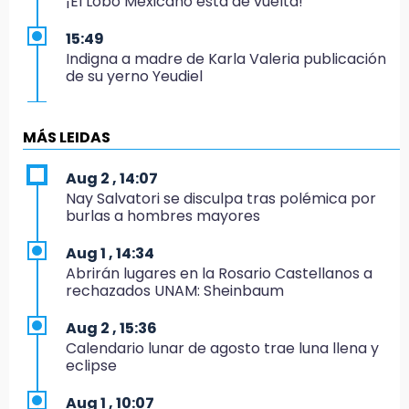
¡El Lobo Mexicano está de vuelta!
15:49
Indigna a madre de Karla Valeria publicación
de su yerno Yeudiel
15:19
Clausuran locales del mercado de
MÁS LEIDAS
Huauchinango; locatarios exigen soluciones
Aug 2 , 14:07
14:55
Nay Salvatori se disculpa tras polémica por
Escuelas de Molcaxac y Tehuitzingo anuncian
burlas a hombres mayores
inscripciones 2026-2027
Aug 1 , 14:34
14:49
Abrirán lugares en la Rosario Castellanos a
Basura da mala imagen a la feria de San
rechazados UNAM: Sheinbaum
Salvador El Seco
Aug 2 , 15:36
14:36
Calendario lunar de agosto trae luna llena y
Inician las finales del Campeonato Nacional
eclipse
Infantil, Juvenil y de Escaramuzas Puebla
2026
Aug 1 , 10:07