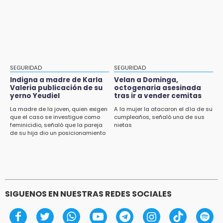
Los Voladores de Papantla en Izúcar de
Tlaxco-Tejocotal deja 20 heridos
Matamoros tras 24 de julio
11:19
Rommel, reo que murió en San Miguel, sufrió
un infarto: SSP
11:11
SEGURIDAD
SEGURIDAD
Tragedia en Tehuacán; adolescente fallece
Indigna a madre de Karla
Velan a Dominga,
al ser arrollado en ciclovía
Valeria publicación de su
octogenaria asesinada
yerno Yeudiel
tras ir a vender cemitas
11:04
La madre de la joven, quien exigen
A la mujer la atacaron el día de su
que el caso se investigue como
cumpleaños, señaló una de sus
Puebla será sede del festival "Cuenta Sueños"
feminicidio, señaló que la pareja
nietas
de narración oral
de su hija dio un posicionamiento
en redes
10:51
México Canta: Puebla queda fuera pese a
lograr 470 registros
SIGUENOS EN NUESTRAS REDES SOCIALES