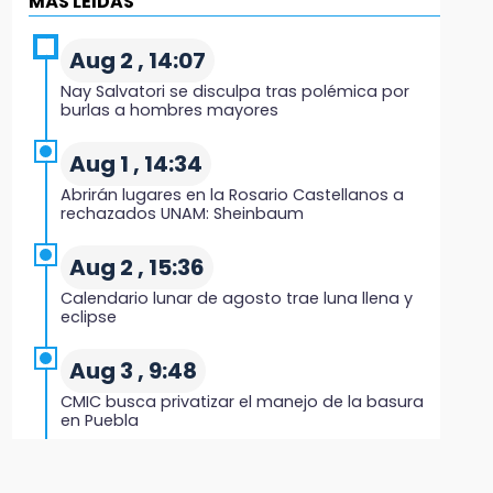
MÁS LEIDAS
9:03
Muere Jorge Messi
Aug 2 , 14:07
Nay Salvatori se disculpa tras polémica por
8:21
burlas a hombres mayores
¡México vuelve a los Olímpicos!
Aug 1 , 14:34
21:25
Abrirán lugares en la Rosario Castellanos a
México se queda con la plata
rechazados UNAM: Sheinbaum
20:35
Aug 2 , 15:36
NFL México: arranca cuenta regresiva por
Calendario lunar de agosto trae luna llena y
boletos
eclipse
20:03
Aug 3 , 9:48
Sophie Cunningham, la figura que encendió la
CMIC busca privatizar el manejo de la basura
WNBA
en Puebla
19:11
Aug 1 , 13:13