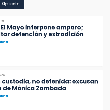
Siguiente
026
e El Mayo interpone amparo;
itar detención y extradición
sulta
2026
 custodia, no detenida: excusan
ón de Mónica Zambada
sulta