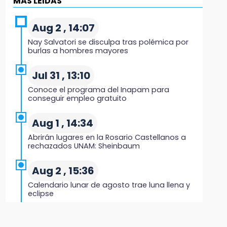
MÁS LEIDAS
8:53
Velan a Dominga, octogenaria asesinada
Aug 2 , 14:07
tras ir a vender cemitas
Nay Salvatori se disculpa tras polémica por
burlas a hombres mayores
8:34
Sí hay medicinas para trasplantados en San
Jul 31 , 13:10
José: IMSS Puebla, tras protestas
Conoce el programa del Inapam para
conseguir empleo gratuito
8:23
Lobos Puebla cae, pero deja todo en la duela
Aug 1 , 14:34
Abrirán lugares en la Rosario Castellanos a
8:07
rechazados UNAM: Sheinbaum
Ahora Volaris cancela rutas de Puebla a León
y San Luis Potosí
Aug 2 , 15:36
Calendario lunar de agosto trae luna llena y
7:58
eclipse
Portland golea al Puebla en la Leagues Cup
Jul 31 , 12:59
7:42