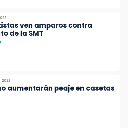
2022
tistas ven amparos contra
to de la SMT
z
6, 2022
no aumentarán peaje en casetas