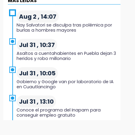
MÁS LEIDAS
Black Tiger IV hará su presentación en la
Arena Puebla
Aug 2 , 14:07
19:54
Nay Salvatori se disculpa tras polémica por
Investigación de ASE a Tlatehui y Cuautle no
burlas a hombres mayores
es politiquería, es por posible desfalco al
erario
Jul 31 , 10:37
Asaltos a cuentahabientes en Puebla dejan 3
19:45
heridos y robo millonario
Estado invertirá en unidades médicas del
IMSS-Bienestar y el SEDIF
Jul 31 , 10:05
Gobierno y Google van por laboratorio de IA
19:35
en Cuautlancingo
De la Vega niega venta de Bravos
Jul 31 , 13:10
19:34
Conoce el programa del Inapam para
Desalojan a dos comerciantes en Valsequillo
conseguir empleo gratuito
por invasión en zona de Conagua
Aug 1 , 14:34
19:18