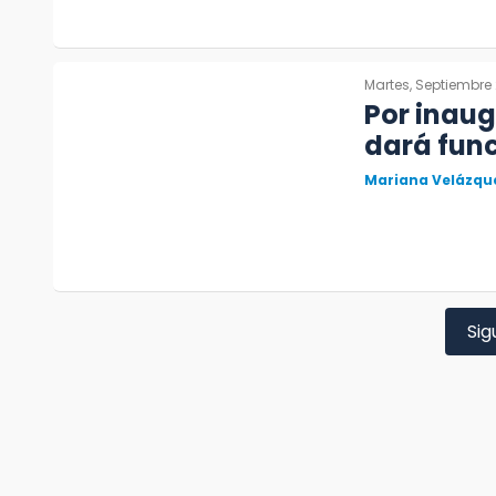
Martes, Septiembre 
Por inau
dará func
Mariana Velázqu
Sig