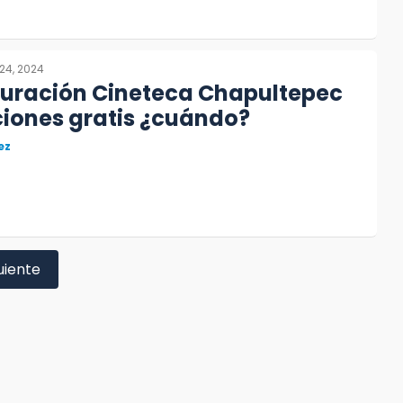
24, 2024
guración Cineteca Chapultepec
iones gratis ¿cuándo?
ez
uiente