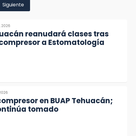
Siguiente
, 2026
uacán reanudará clases tras
 compresor a Estomatología
 2026
 compresor en BUAP Tehuacán;
continúa tomado