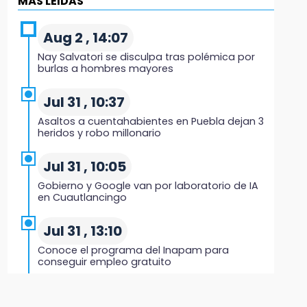
MÁS LEIDAS
Black Tiger IV hará su presentación en la
Arena Puebla
Aug 2 , 14:07
19:54
Nay Salvatori se disculpa tras polémica por
Investigación de ASE a Tlatehui y Cuautle no
burlas a hombres mayores
es politiquería, es por posible desfalco al
erario
Jul 31 , 10:37
Asaltos a cuentahabientes en Puebla dejan 3
19:45
heridos y robo millonario
Estado invertirá en unidades médicas del
IMSS-Bienestar y el SEDIF
Jul 31 , 10:05
Gobierno y Google van por laboratorio de IA
19:35
en Cuautlancingo
De la Vega niega venta de Bravos
Jul 31 , 13:10
19:34
Conoce el programa del Inapam para
Desalojan a dos comerciantes en Valsequillo
conseguir empleo gratuito
por invasión en zona de Conagua
Aug 1 , 14:34
19:18