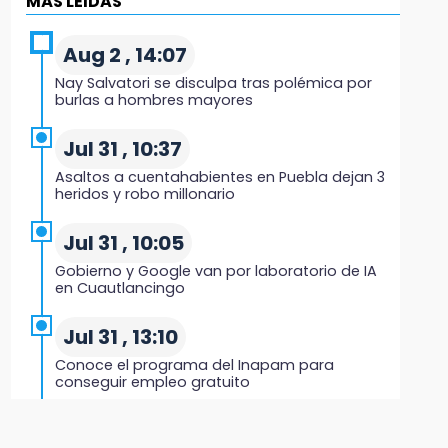
MÁS LEIDAS
Black Tiger IV hará su presentación en la
Arena Puebla
Aug 2 , 14:07
19:54
Nay Salvatori se disculpa tras polémica por
Investigación de ASE a Tlatehui y Cuautle no
burlas a hombres mayores
es politiquería, es por posible desfalco al
erario
Jul 31 , 10:37
Asaltos a cuentahabientes en Puebla dejan 3
19:45
heridos y robo millonario
Estado invertirá en unidades médicas del
IMSS-Bienestar y el SEDIF
Jul 31 , 10:05
Gobierno y Google van por laboratorio de IA
19:35
en Cuautlancingo
De la Vega niega venta de Bravos
Jul 31 , 13:10
19:34
Conoce el programa del Inapam para
Desalojan a dos comerciantes en Valsequillo
conseguir empleo gratuito
por invasión en zona de Conagua
Aug 1 , 14:34
19:18