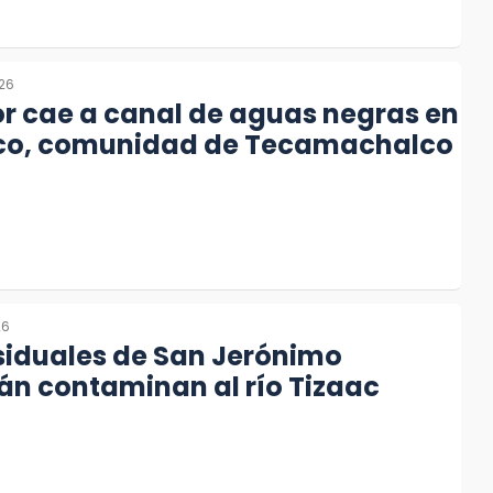
026
r cae a canal de aguas negras en
co, comunidad de Tecamachalco
26
siduales de San Jerónimo
án contaminan al río Tizaac