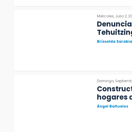
Miércoles, Julio 2, 2
Denuncian
Tehuitzi
Brisselda Sarabi
Domingo, Septiembr
Construct
hogares 
Ángel Bañuelos