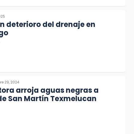
025
 deterioro del drenaje en
ngo
a
e 29, 2024
ora arroja aguas negras a
de San Martín Texmelucan