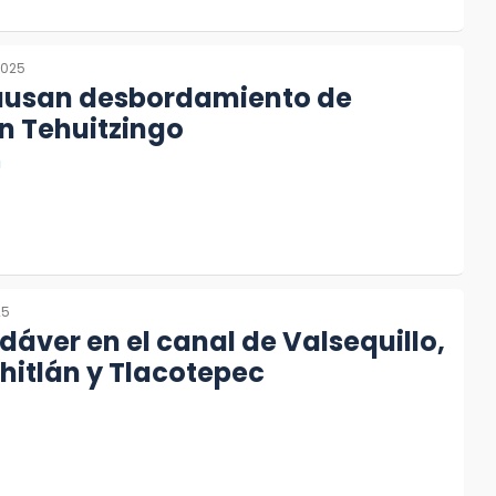
2025
causan desbordamiento de
n Tehuitzingo
a
25
dáver en el canal de Valsequillo,
hitlán y Tlacotepec