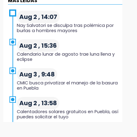
MÁS LEIDAS
Regresa Sheinbaum a Puebla y entrega
viviendas: programa avanza 30 %
Aug 2 , 14:07
18:11
Nay Salvatori se disculpa tras polémica por
México hace historia: tricampeón de
burlas a hombres mayores
Centroamericanos
Aug 2 , 15:36
17:24
Calendario lunar de agosto trae luna llena y
El Quintalero: la panadería de Izúcar que
eclipse
elabora pan de conejo para Santo Domingo
Aug 3 , 9:48
17:20
CMIC busca privatizar el manejo de la basura
Conductora se estampa contra vivienda y
en Puebla
mata a trabajador en Tehuacán
Aug 2 , 13:58
17:18
Calentadores solares gratuitos en Puebla, así
Advierten sanciones por estacionarse en
puedes solicitar el tuyo
avenida de Tlatlauquitepec
Aug 2 , 12:19
17:15