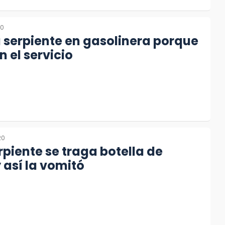
20
a serpiente en gasolinera porque
n el servicio
20
rpiente se traga botella de
y así la vomitó