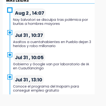
MÁS LEIDAS
12:35
Graciela Palomares cierra casa de gestión
Aug 2 , 14:07
por remodelación ante vandalismo
Nay Salvatori se disculpa tras polémica por
burlas a hombres mayores
12:17
La Elotada Atlixco sorprende con nueva
Jul 31 , 10:37
estrategia rumbo a su edición 2026
Asaltos a cuentahabientes en Puebla dejan 3
heridos y robo millonario
12:08
¡Cuidado! Alertan por fármacos veterinarios
Jul 31 , 10:05
falsificados y uno robado desde Tehuacán
Gobierno y Google van por laboratorio de IA
en Cuautlancingo
12:03
Detienen a ex gobernador de Guerrero por
Jul 31 , 13:10
caso Ayotzinapa
Conoce el programa del Inapam para
conseguir empleo gratuito
11:56
Comerciantes acusan favoritismo y
Aug 1 , 14:34
restricciones para vender elote en Izúcar